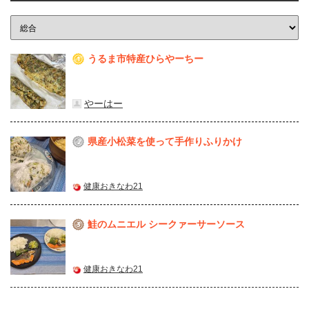
うるま市特産ひらやーちー
1
やーはー
県産⼩松菜を使って⼿作りふりかけ
2
健康おきなわ21
鮭のムニエル シークァーサーソース
3
健康おきなわ21