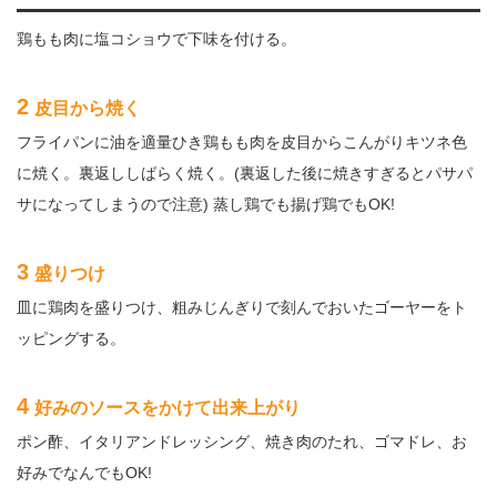
鶏もも肉に塩コショウで下味を付ける。
2
皮目から焼く
フライパンに油を適量ひき鶏もも肉を皮目からこんがりキツネ色
に焼く。裏返ししばらく焼く。(裏返した後に焼きすぎるとパサパ
サになってしまうので注意) 蒸し鶏でも揚げ鶏でもOK!
3
盛りつけ
皿に鶏肉を盛りつけ、粗みじんぎりで刻んでおいたゴーヤーをト
ッピングする。
4
好みのソースをかけて出来上がり
ポン酢、イタリアンドレッシング、焼き肉のたれ、ゴマドレ、お
好みでなんでもOK!