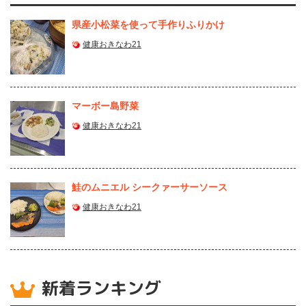
県産⼩松菜を使って⼿作りふりかけ
健康おきなわ21
マーボー島野菜
健康おきなわ21
鮭のムニエル シークァーサーソース
健康おきなわ21
新着ランキング