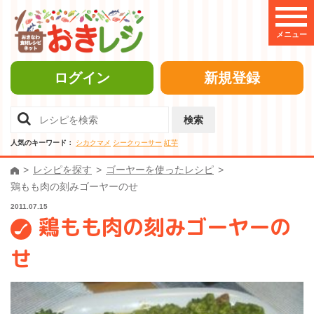
メニュー
ログイン
新規登録
検索
人気のキーワード：
シカクマメ
シークヮーサー
紅芋
レシピを探す
ゴーヤーを使ったレシピ
鶏もも肉の刻みゴーヤーのせ
2011.07.15
鶏もも肉の刻みゴーヤーの
せ