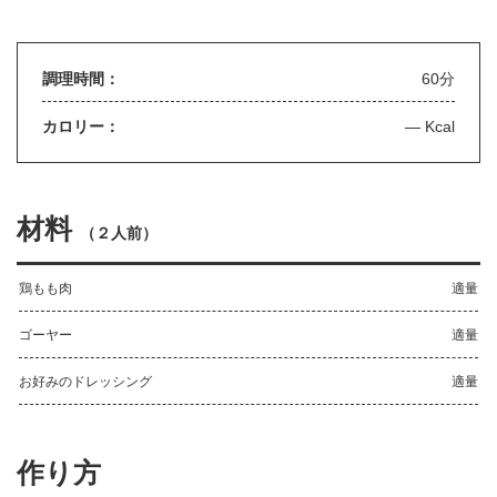
調理時間：
60分
カロリー：
— Kcal
材料
（
２人前
）
鶏もも肉
適量
ゴーヤー
適量
お好みのドレッシング
適量
作り方