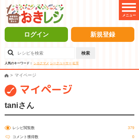
メニュー
ログイン
新規登録
検索
人気のキーワード：
シカクマメ
シークヮーサー
紅芋
マイページ
マイページ
taniさん
レシピ閲覧数
379
コメント獲得数
0