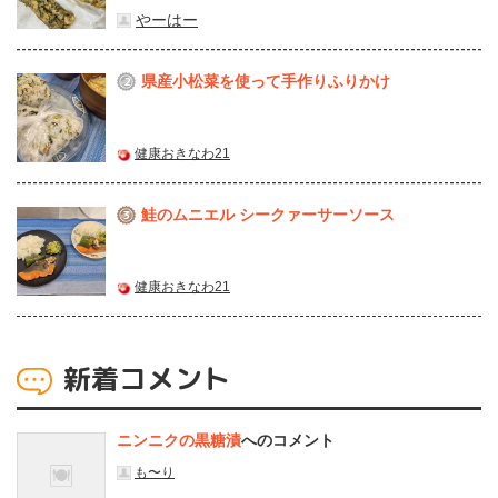
やーはー
県産⼩松菜を使って⼿作りふりかけ
2
健康おきなわ21
鮭のムニエル シークァーサーソース
3
健康おきなわ21
新着コメント
ニンニクの黒糖漬
へのコメント
も〜り