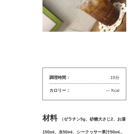
調理時間：
10分
カロリー：
— Kcal
材料
（
ゼラチン5g、砂糖大さじ2、お湯
150ml、水50ml、シークヮサー果汁50ml.、