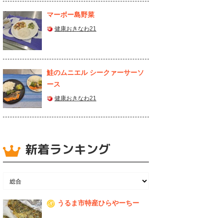
マーボー島野菜
健康おきなわ21
鮭のムニエル シークァーサーソ
ース
健康おきなわ21
新着ランキング
うるま市特産ひらやーちー
1