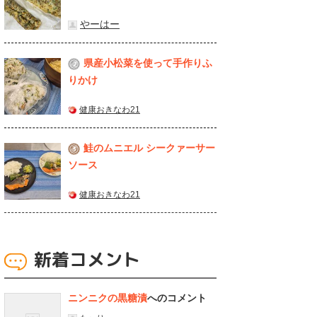
やーはー
県産⼩松菜を使って⼿作りふ
2
りかけ
健康おきなわ21
鮭のムニエル シークァーサー
3
ソース
健康おきなわ21
新着コメント
ニンニクの黒糖漬
へのコメント