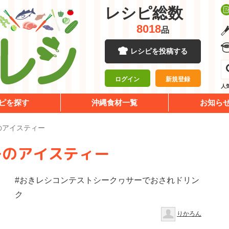
レシピ総数
8018
品
レシピを投稿する
ログイン
新規登録
人
ピを探す
沖縄食材一覧
お知ら
のアイスティー
ーのアイスティー
#おきレシコンテストシークヮサーでおされドリン
ク
りかろん