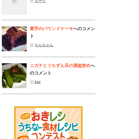
も〜り
紫芋のパウンドケーキ
へのコメン
ト
ちらちゃん
ニガナとうちずん豆の酒盗炒め
へ
のコメント
kaz