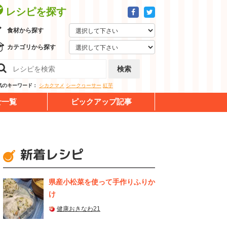
レシピを探す
食材から探す
カテゴリから探す
検索
気のキーワード：
シカクマメ
シークヮーサー
紅芋
せ一覧
ピックアップ記事
新着レシピ
県産⼩松菜を使って⼿作りふりか
け
健康おきなわ21