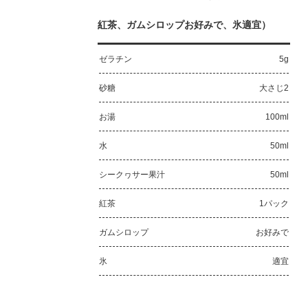
紅茶、ガムシロップお好みで、氷適宜
）
ゼラチン
5g
砂糖
大さじ2
お湯
100ml
水
50ml
シークヮサー果汁
50ml
紅茶
1パック
ガムシロップ
お好みで
氷
適宜