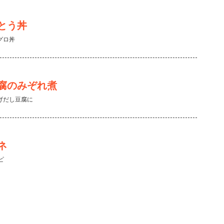
とう丼
グロ丼
腐のみぞれ煮
げだし豆腐に
ネ
ピ