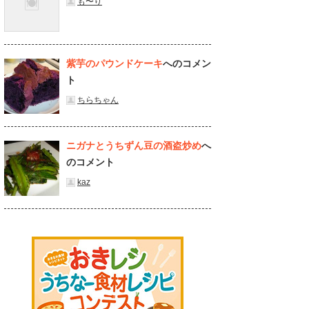
も〜り
紫芋のパウンドケーキ
へのコメン
ト
ちらちゃん
ニガナとうちずん豆の酒盗炒め
へ
のコメント
kaz