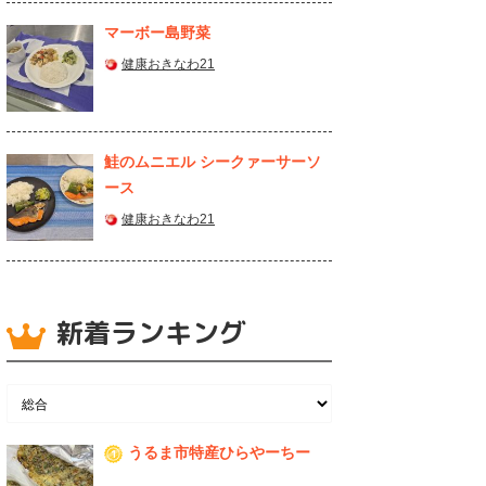
マーボー島野菜
健康おきなわ21
鮭のムニエル シークァーサーソ
ース
健康おきなわ21
新着ランキング
うるま市特産ひらやーちー
1