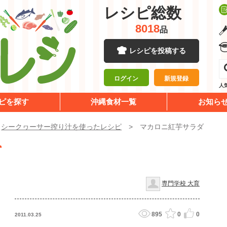
レシピ総数
8018
品
レシピを投稿する
ログイン
新規登録
人
ピを探す
沖縄食材一覧
お知ら
/
シークヮーサー搾り汁を使ったレシピ
マカロニ紅芋サラダ
ダ
専門学校 大育
895
0
0
2011.03.25