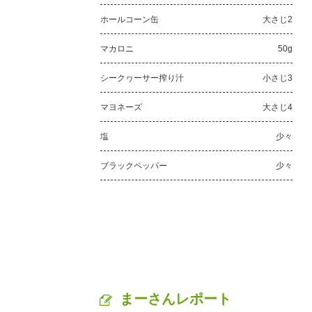
ホールコーン缶
大さじ2
マカロニ
50g
シークヮーサー搾り汁
小さじ3
マヨネーズ
大さじ4
塩
少々
ブラックペッパー
少々
まーさんレポート