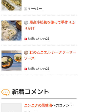
やーはー
県産⼩松菜を使って⼿作りふ
2
りかけ
健康おきなわ21
鮭のムニエル シークァーサー
3
ソース
健康おきなわ21
新着コメント
ニンニクの黒糖漬
へのコメント