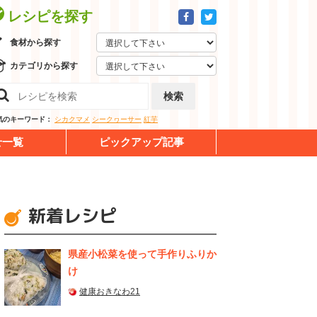
レシピを探す
食材から探す
カテゴリから探す
検索
気のキーワード：
シカクマメ
シークヮーサー
紅芋
せ一覧
ピックアップ記事
新着レシピ
県産⼩松菜を使って⼿作りふりか
け
健康おきなわ21