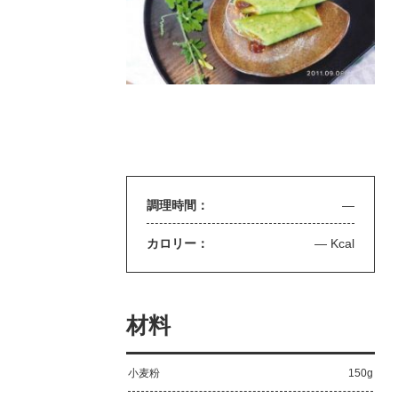
調理時間：
—
カロリー：
— Kcal
材料
小麦粉
150g