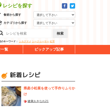
レシピを探す
食材から探す
カテゴリから探す
検索
気のキーワード：
シカクマメ
シークヮーサー
紅芋
せ一覧
ピックアップ記事
新着レシピ
県産⼩松菜を使って⼿作りふりか
け
健康おきなわ21