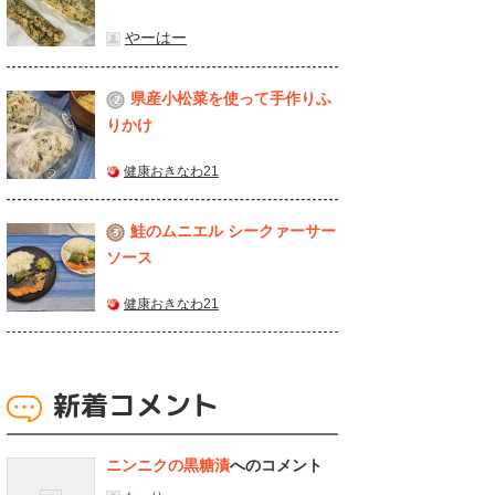
やーはー
県産⼩松菜を使って⼿作りふ
2
りかけ
健康おきなわ21
鮭のムニエル シークァーサー
3
ソース
健康おきなわ21
新着コメント
ニンニクの黒糖漬
へのコメント