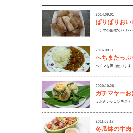
2014.09.01
ぱりぱりおい
ヘチマの佃煮でパリパ
2016.09.11
へちまたっぷ
ヘチマを沢山使います
2020.10.28
ガチマヤーお
＃おきレシコンテスト
2011.08.17
冬瓜鉢の牛肉