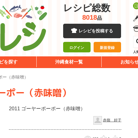
レシピ総数
8018
品
レシピを投稿する
ログイン
新規登録
人
ピを探す
沖縄食材一覧
お知ら
ーポー（赤味噌）
ポーポー（赤味噌）
2011 ゴーヤーポーポー（赤味噌）
赤嶺 好子