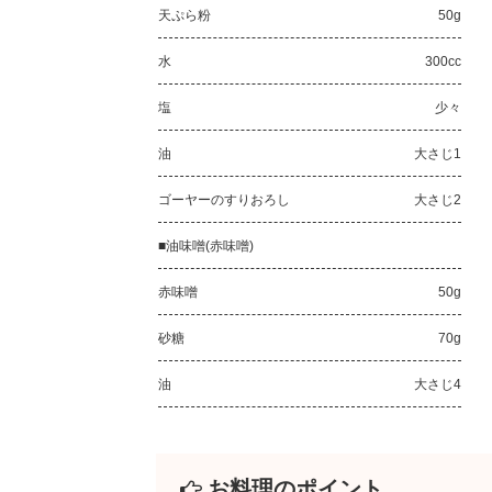
天ぷら粉
50g
水
300cc
塩
少々
油
大さじ1
ゴーヤーのすりおろし
大さじ2
■油味噌(赤味噌)
赤味噌
50g
砂糖
70g
油
大さじ4
お料理のポイント