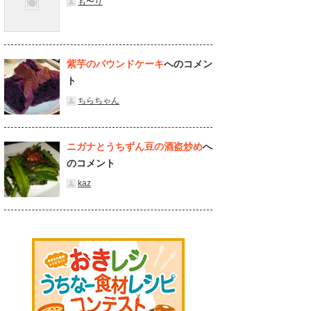
も〜り
紫芋のパウンドケーキ
へのコメン
ト
ちらちゃん
ニガナとうちずん豆の酒盗炒め
へ
のコメント
kaz