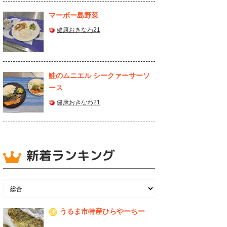
マーボー島野菜
健康おきなわ21
鮭のムニエル シークァーサーソ
ース
健康おきなわ21
新着ランキング
うるま市特産ひらやーちー
1