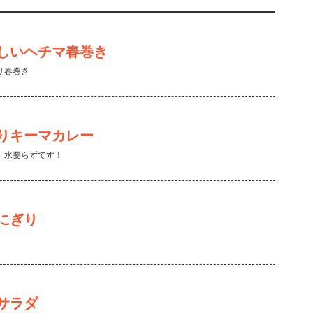
しいヘチマ春巻き
リ春巻き
りキーマカレー
。水要らずです！
にぎり
サラダ