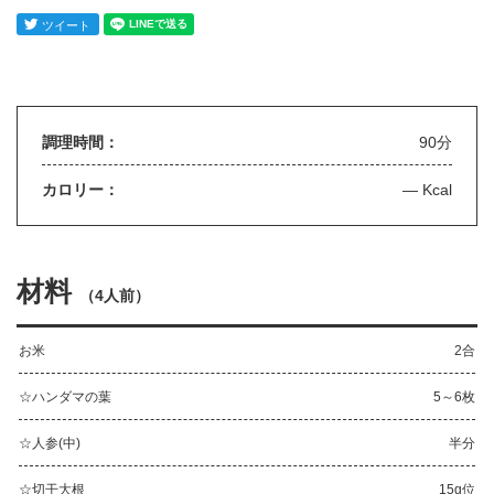
調理時間：
90分
カロリー：
— Kcal
材料
（
4人前
）
お米
2合
☆ハンダマの葉
5～6枚
☆人参(中)
半分
☆切干大根
15g位