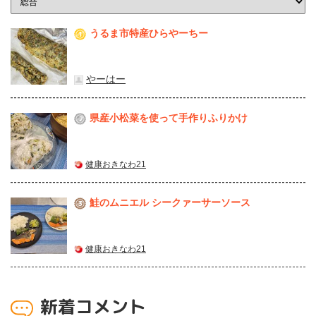
うるま市特産ひらやーちー
1
やーはー
県産⼩松菜を使って⼿作りふりかけ
2
健康おきなわ21
鮭のムニエル シークァーサーソース
3
健康おきなわ21
新着コメント