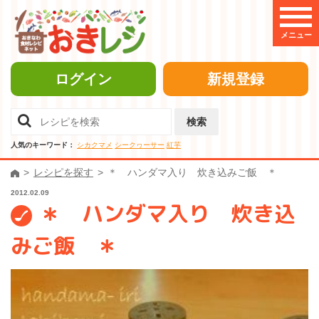
メニュー
ログイン
新規登録
検索
人気のキーワード：
シカクマメ
シークヮーサー
紅芋
レシピを探す
＊ ハンダマ入り 炊き込みご飯 ＊
2012.02.09
＊ ハンダマ入り 炊き込
みご飯 ＊