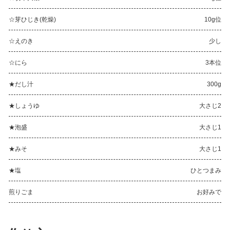
☆芽ひじき(乾燥)
10g位
☆えのき
少し
☆にら
3本位
★だし汁
300g
★しょうゆ
大さじ2
★泡盛
大さじ1
★みそ
大さじ1
★塩
ひとつまみ
煎りごま
お好みで