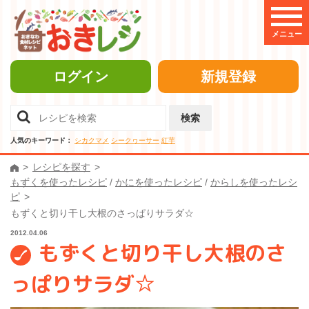
メニュー
ログイン
新規登録
検索
人気のキーワード：
シカクマメ
シークヮーサー
紅芋
レシピを探す
もずくを使ったレシピ
/
かにを使ったレシピ
/
からしを使ったレシ
ピ
もずくと切り干し大根のさっぱりサラダ☆
2012.04.06
もずくと切り干し大根のさ
っぱりサラダ☆