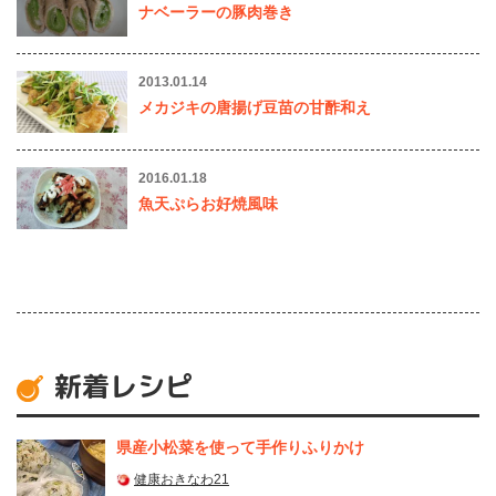
ナベーラーの豚肉巻き
2013.01.14
メカジキの唐揚げ豆苗の甘酢和え
2016.01.18
魚天ぷらお好焼風味
新着レシピ
県産⼩松菜を使って⼿作りふりかけ
健康おきなわ21