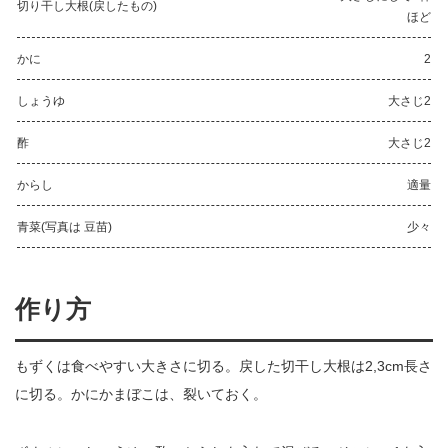
切り干し大根(戻したもの)
ほど
かに
2
しょうゆ
大さじ2
酢
大さじ2
からし
適量
青菜(写真は 豆苗)
少々
作り方
もずくは食べやすい大きさに切る。戻した切干し大根は2,3cm長さ
に切る。かにかまぼこは、裂いておく。