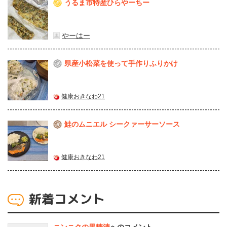
うるま市特産ひらやーちー
1
やーはー
県産⼩松菜を使って⼿作りふりかけ
2
健康おきなわ21
鮭のムニエル シークァーサーソース
3
健康おきなわ21
新着コメント
ニンニクの黒糖漬
へのコメント