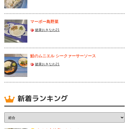
マーボー島野菜
健康おきなわ21
鮭のムニエル シークァーサーソース
健康おきなわ21
新着ランキング