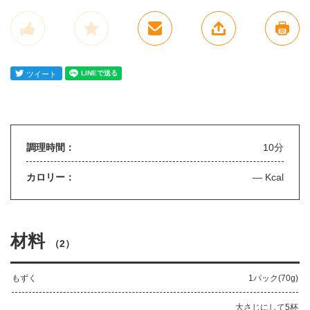
調理時間：
10分
カロリー：
— Kcal
材料
（
2
）
もずく
1パック(70g)
大さじにして5杯