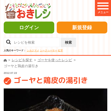
メニュー
ログイン
新規登録
検索
人気のキーワード：
シカクマメ
シークヮーサー
紅芋
レシピを探す
ゴーヤを使ったレシピ
ゴーヤと鶏皮の湯引き
2012.07.22
ゴーヤと鶏皮の湯引き