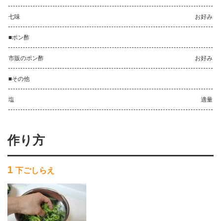
七味
お好み
■ポン酢
市販のポン酢
お好み
■その他
塩
適量
作り方
1
下ごしらえ