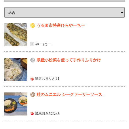
うるま市特産ひらやーちー
1
やーはー
県産⼩松菜を使って⼿作りふりかけ
2
健康おきなわ21
鮭のムニエル シークァーサーソース
3
健康おきなわ21