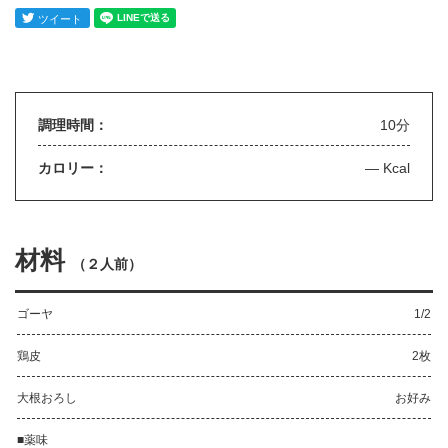
調理時間：
10分
カロリー：
— Kcal
材料
（
２人前
）
ゴーヤ
1/2
鶏皮
2枚
大根おろし
お好み
■薬味