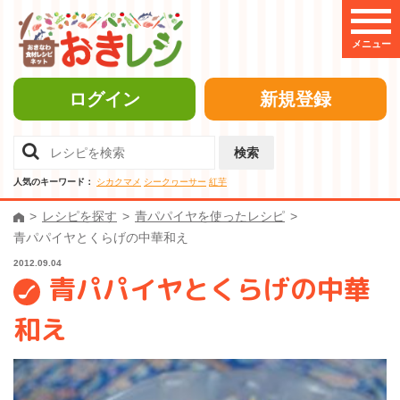
メニュー
ログイン
新規登録
検索
人気のキーワード：
シカクマメ
シークヮーサー
紅芋
レシピを探す
青パパイヤを使ったレシピ
青パパイヤとくらげの中華和え
2012.09.04
青パパイヤとくらげの中華
和え