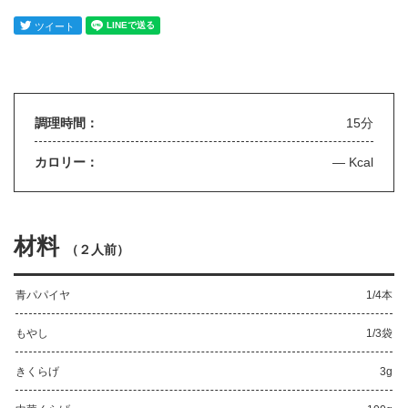
調理時間：
15分
カロリー：
— Kcal
材料
（
２人前
）
青パパイヤ
1/4本
もやし
1/3袋
きくらげ
3g