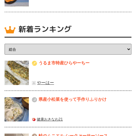
新着ランキング
うるま市特産ひらやーちー
1
やーはー
県産⼩松菜を使って⼿作りふりかけ
2
健康おきなわ21
鮭のムニエル シークァーサーソース
3