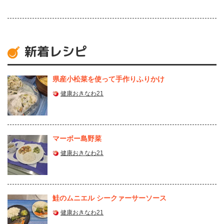
新着レシピ
県産⼩松菜を使って⼿作りふりかけ
健康おきなわ21
マーボー島野菜
健康おきなわ21
鮭のムニエル シークァーサーソース
健康おきなわ21