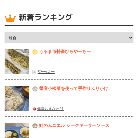
新着ランキング
うるま市特産ひらやーちー
1
やーはー
県産⼩松菜を使って⼿作りふりかけ
2
健康おきなわ21
鮭のムニエル シークァーサーソース
3