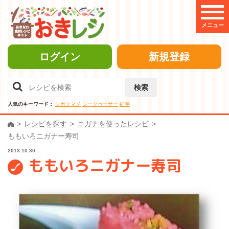
メニュー
ログイン
新規登録
検索
人気のキーワード：
シカクマメ
シークヮーサー
紅芋
レシピを探す
ニガナを使ったレシピ
ももいろニガナー寿司
2013.10.30
ももいろニガナー寿司