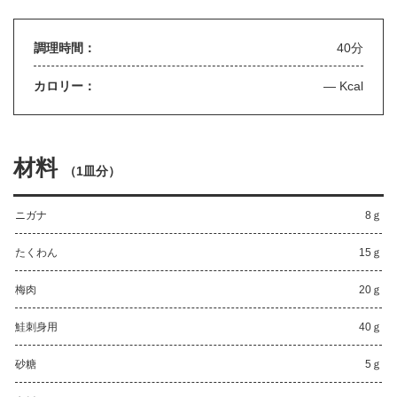
調理時間：
40分
カロリー：
— Kcal
材料
（
1皿分
）
ニガナ
8ｇ
たくわん
15ｇ
梅肉
20ｇ
鮭刺身用
40ｇ
砂糖
5ｇ