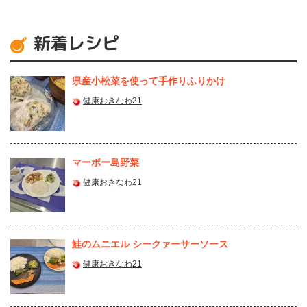
新着レシピ
県産⼩松菜を使って⼿作りふりかけ
健康おきなわ21
マーボー島野菜
健康おきなわ21
鮭のムニエル シークァーサーソース
健康おきなわ21