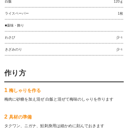
白飯
120ｇ
ライスペーパー
1枚
■薬味・飾り
わさび
少々
きざみのり
少々
作り方
1
梅しゃりを作る
梅肉に砂糖を加え混ぜ 白飯と混ぜて梅味のしゃりを作ります
2
具材の準備
タクワン、ニガナ、鮭刺身用は細かめに刻んでおきます