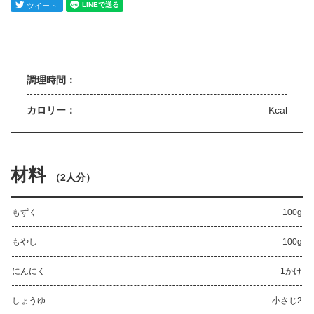
調理時間：
—
カロリー：
— Kcal
材料
（
2人分
）
もずく
100g
もやし
100g
にんにく
1かけ
しょうゆ
小さじ2