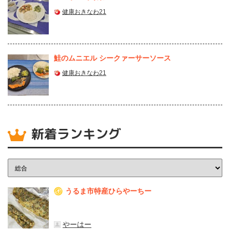
健康おきなわ21
鮭のムニエル シークァーサーソース
健康おきなわ21
新着ランキング
うるま市特産ひらやーちー
1
やーはー