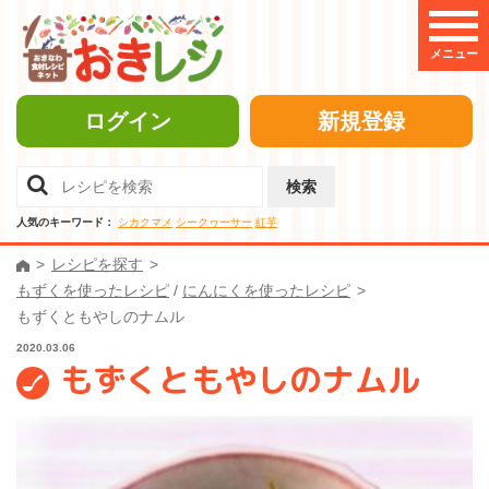
メニュー
ログイン
新規登録
検索
人気のキーワード：
シカクマメ
シークヮーサー
紅芋
レシピを探す
もずくを使ったレシピ
/
にんにくを使ったレシピ
もずくともやしのナムル
2020.03.06
もずくともやしのナムル