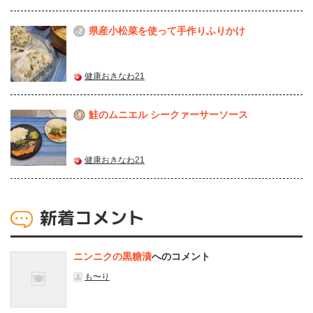
県産⼩松菜を使って⼿作りふりかけ
2
健康おきなわ21
鮭のムニエル シークァーサーソース
3
健康おきなわ21
新着コメント
ニンニクの黒糖漬
へのコメント
も〜り