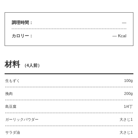
調理時間：
—
カロリー：
— Kcal
材料
（
4人前
）
生もずく
100g
挽肉
200g
島豆腐
1/4丁
ガーリックパウダー
大さじ1
サラダ油
大さじ1