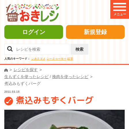
メニュー
ログイン
新規登録
検索
人気のキーワード：
シカクマメ
シークヮーサー
紅芋
レシピを探す
生もずくを使ったレシピ
/
挽肉を使ったレシピ
煮込みもずくバーグ
2011.03.15
煮込みもずくバーグ