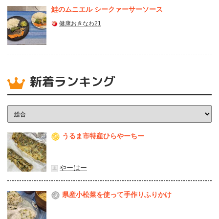
鮭のムニエル シークァーサーソース
健康おきなわ21
新着ランキング
うるま市特産ひらやーちー
1
やーはー
県産⼩松菜を使って⼿作りふりかけ
2