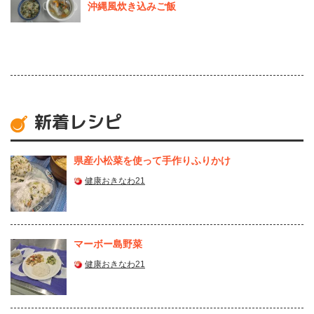
沖縄風炊き込みご飯
新着レシピ
県産⼩松菜を使って⼿作りふりかけ
健康おきなわ21
マーボー島野菜
健康おきなわ21