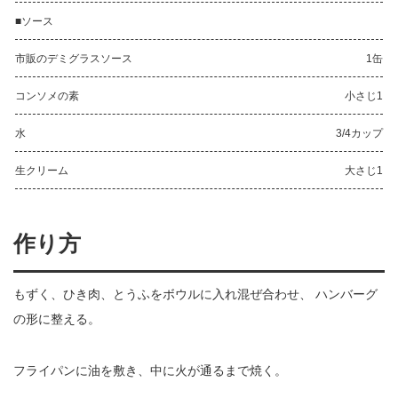
■ソース
市販のデミグラスソース
1缶
コンソメの素
小さじ1
水
3/4カップ
生クリーム
大さじ1
作り方
もずく、ひき肉、とうふをボウルに入れ混ぜ合わせ、 ハンバーグ
の形に整える。
フライパンに油を敷き、中に火が通るまで焼く。