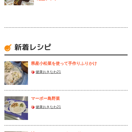
新着レシピ
県産⼩松菜を使って⼿作りふりかけ
健康おきなわ21
マーボー島野菜
健康おきなわ21