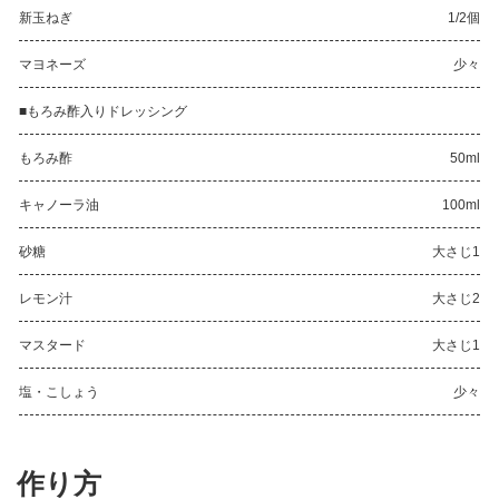
新玉ねぎ
1/2個
マヨネーズ
少々
■もろみ酢入りドレッシング
もろみ酢
50ml
キャノーラ油
100ml
砂糖
大さじ1
レモン汁
大さじ2
マスタード
大さじ1
塩・こしょう
少々
作り方