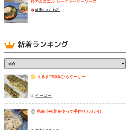
鮭のムニエル シークァーサーソース
健康おきなわ21
新着ランキング
うるま市特産ひらやーちー
1
やーはー
県産⼩松菜を使って⼿作りふりかけ
2