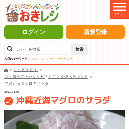
メニュー
ログイン
新規登録
検索
人気のキーワード：
シカクマメ
シークヮーサー
紅芋
レシピを探す
マグロを使ったレシピ
/
トマトを使ったレシピ
沖縄近海マグロのサラダ
2011.05.01
沖縄近海マグロのサラダ