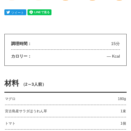
調理時間：
15分
カロリー：
— Kcal
材料
（
2～3人前
）
マグロ
180g
宮古島産サラダほうれん草
1束
トマト
1個