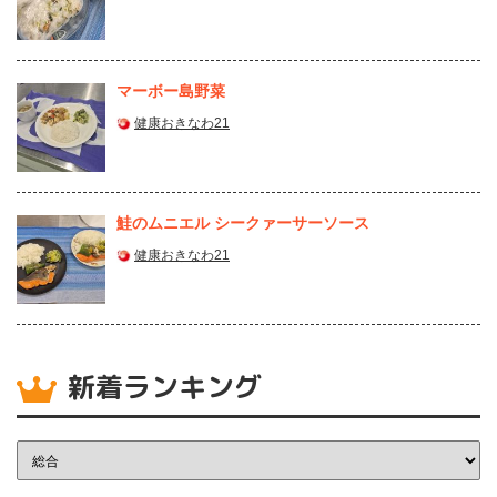
マーボー島野菜
健康おきなわ21
鮭のムニエル シークァーサーソース
健康おきなわ21
新着ランキング