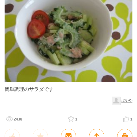
簡単調理のサラダです
ぱやや
2438
1
1