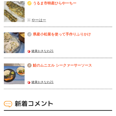
うるま市特産ひらやーちー
1
やーはー
県産⼩松菜を使って⼿作りふりかけ
2
健康おきなわ21
鮭のムニエル シークァーサーソース
3
健康おきなわ21
新着コメント