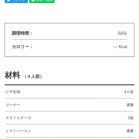
調理時間：
50分
カロリー：
— Kcal
材料
（
４人前
）
ピザ生地
4人前
ゴーヤー
適量
スライスチーズ
2枚
トマトペースト
適量