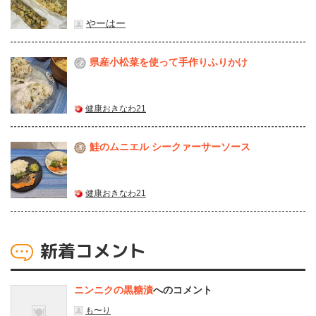
やーはー
県産⼩松菜を使って⼿作りふりかけ
2
健康おきなわ21
鮭のムニエル シークァーサーソース
3
健康おきなわ21
新着コメント
ニンニクの黒糖漬
へのコメント
も〜り