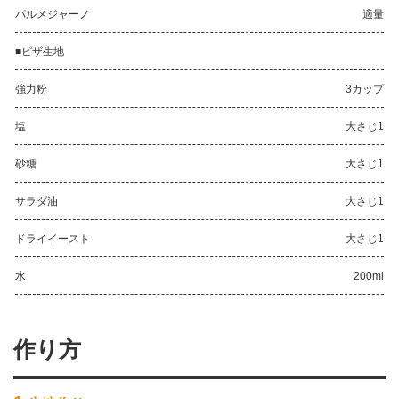
パルメジャーノ
適量
■ピザ生地
強力粉
3カップ
塩
大さじ1
砂糖
大さじ1
サラダ油
大さじ1
ドライイースト
大さじ1
水
200ml
作り方