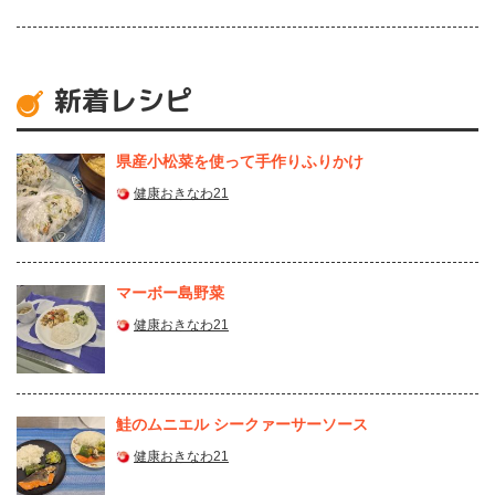
新着レシピ
県産⼩松菜を使って⼿作りふりかけ
健康おきなわ21
マーボー島野菜
健康おきなわ21
鮭のムニエル シークァーサーソース
健康おきなわ21