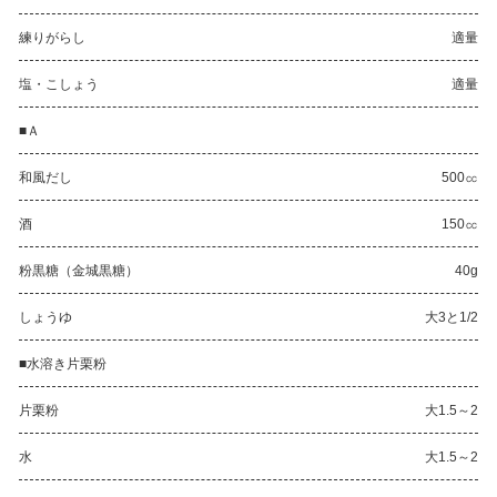
練りがらし
適量
塩・こしょう
適量
■Ａ
和風だし
500㏄
酒
150㏄
粉黒糖（金城黒糖）
40g
しょうゆ
大3と1/2
■水溶き片栗粉
片栗粉
大1.5～2
水
大1.5～2