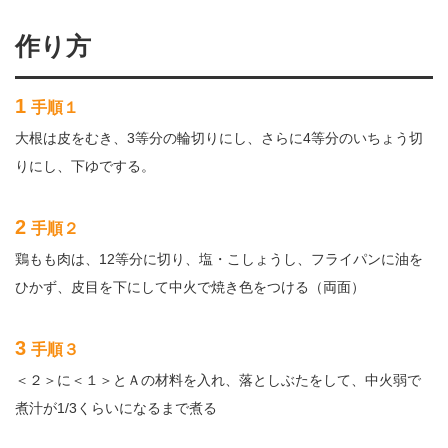
作り方
1
手順１
大根は皮をむき、3等分の輪切りにし、さらに4等分のいちょう切
りにし、下ゆでする。
2
手順２
鶏もも肉は、12等分に切り、塩・こしょうし、フライパンに油を
ひかず、皮目を下にして中火で焼き色をつける（両面）
3
手順３
＜２＞に＜１＞とＡの材料を入れ、落としぶたをして、中火弱で
煮汁が1/3くらいになるまで煮る