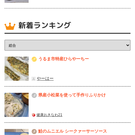
新着ランキング
うるま市特産ひらやーちー
1
やーはー
県産⼩松菜を使って⼿作りふりかけ
2
健康おきなわ21
鮭のムニエル シークァーサーソース
3