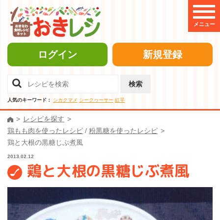
メニュー
ログイン
新規登録
検索
人気のキーワード：
シカクマメ
シークヮーサー
紅芋
レシピを探す
鶏もも肉を使ったレシピ
/
粉黒糖を使ったレシピ
鶏と大根の黒糖じぶ煮風
2013.02.12
鶏と大根の黒糖じぶ煮風