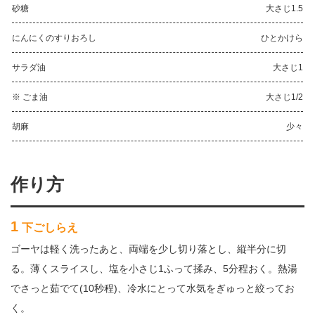
砂糖
大さじ1.5
にんにくのすりおろし
ひとかけら
サラダ油
大さじ1
※ ごま油
大さじ1/2
胡麻
少々
作り方
1
下ごしらえ
ゴーヤは軽く洗ったあと、両端を少し切り落とし、縦半分に切
る。薄くスライスし、塩を小さじ1ふって揉み、5分程おく。熱湯
でさっと茹でて(10秒程)、冷水にとって水気をぎゅっと絞ってお
く。