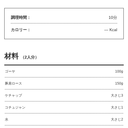
調理時間：
10分
カロリー：
— Kcal
材料
（
2人分
）
ゴーヤ
100g
豚肩ロース
150g
ケチャップ
大さじ3
コチュジャン
大さじ1
水
大さじ2