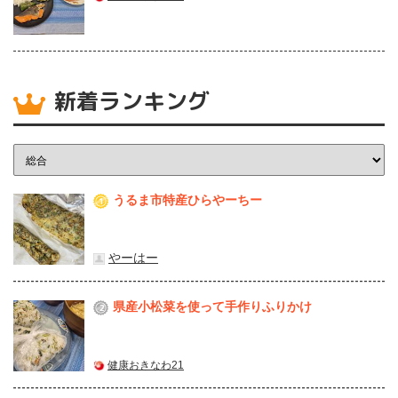
新着ランキング
うるま市特産ひらやーちー
1
やーはー
県産⼩松菜を使って⼿作りふりかけ
2
健康おきなわ21