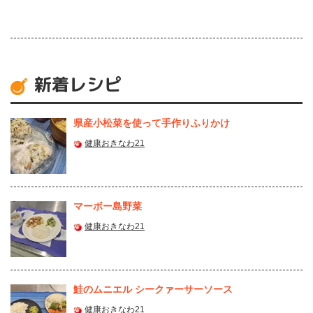
新着レシピ
県産⼩松菜を使って⼿作りふりかけ
健康おきなわ21
マーボー島野菜
健康おきなわ21
鮭のムニエル シークァーサーソース
健康おきなわ21