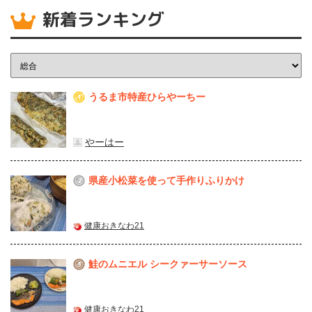
新着ランキング
うるま市特産ひらやーちー
1
やーはー
県産⼩松菜を使って⼿作りふりかけ
2
健康おきなわ21
鮭のムニエル シークァーサーソース
3
健康おきなわ21