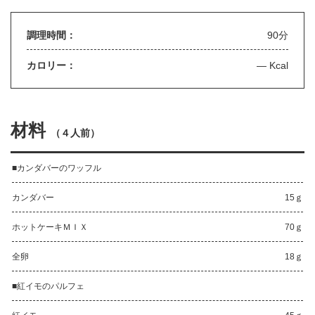
調理時間：
90分
カロリー：
— Kcal
材料
（
４人前
）
■カンダバーのワッフル
カンダバー
15ｇ
ホットケーキＭＩＸ
70ｇ
全卵
18ｇ
■紅イモのパルフェ