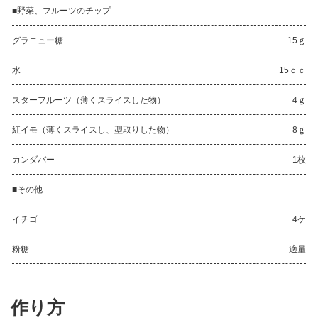
■野菜、フルーツのチップ
グラニュー糖
15ｇ
水
15ｃｃ
スターフルーツ（薄くスライスした物）
4ｇ
紅イモ（薄くスライスし、型取りした物）
8ｇ
カンダバー
1枚
■その他
イチゴ
4ケ
粉糖
適量
作り方