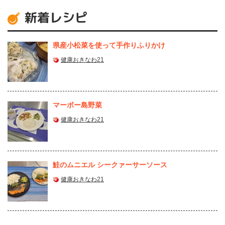
新着レシピ
県産⼩松菜を使って⼿作りふりかけ
健康おきなわ21
マーボー島野菜
健康おきなわ21
鮭のムニエル シークァーサーソース
健康おきなわ21