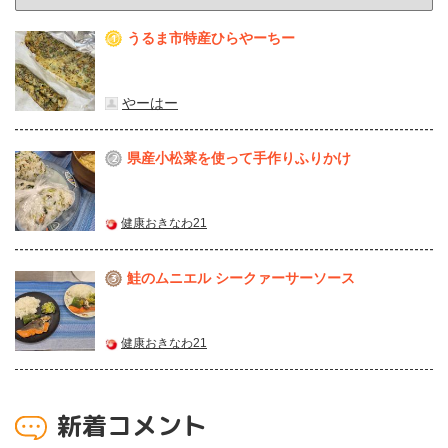
うるま市特産ひらやーちー
1
やーはー
県産⼩松菜を使って⼿作りふりかけ
2
健康おきなわ21
鮭のムニエル シークァーサーソース
3
健康おきなわ21
新着コメント