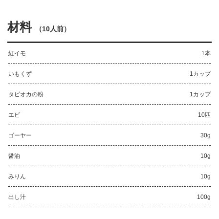
材料
（
10人前
）
紅イモ
1本
いもくず
1カップ
タピオカの粉
1カップ
エビ
10匹
ゴーヤー
30g
醤油
10g
みりん
10g
出し汁
100g