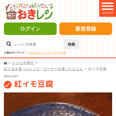
メニュー
ログイン
新規登録
検索
人気のキーワード：
シカクマメ
シークヮーサー
紅芋
レシピを探す
紅イモを使ったレシピ
/
ゴーヤーを使ったレシピ
紅イモ豆腐
2013.12.01
紅イモ豆腐