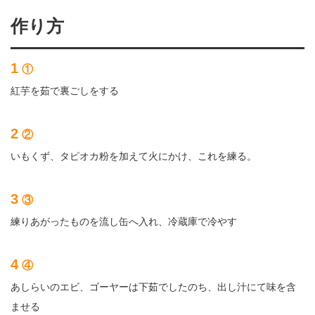
作り方
1
①
紅芋を茹で裏ごしをする
2
②
いもくず、タピオカ粉を加えて火にかけ、これを練る。
3
③
練りあがったものを流し缶へ入れ、冷蔵庫で冷やす
4
④
あしらいのエビ、ゴーヤーは下茹でしたのち、出し汁にて味を含
ませる