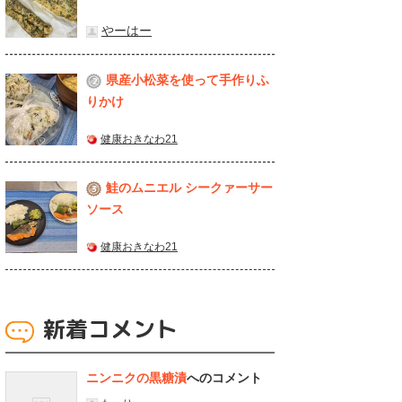
やーはー
県産⼩松菜を使って⼿作りふ
2
りかけ
健康おきなわ21
鮭のムニエル シークァーサー
3
ソース
健康おきなわ21
新着コメント
ニンニクの黒糖漬
へのコメント