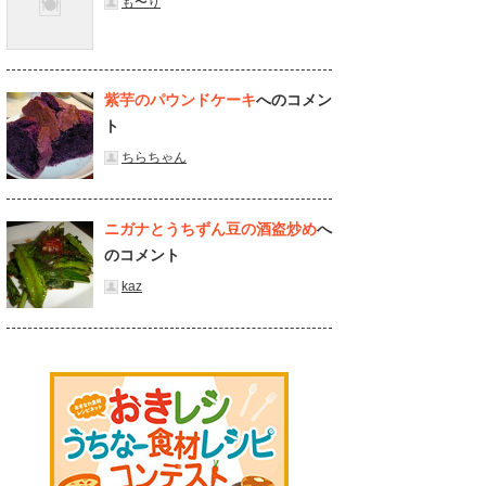
も〜り
紫芋のパウンドケーキ
へのコメン
ト
ちらちゃん
ニガナとうちずん豆の酒盗炒め
へ
のコメント
kaz