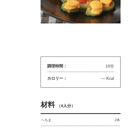
調理時間：
10分
カロリー：
— Kcal
材料
（
4人分
）
へちま
2本