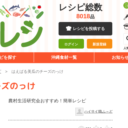
レシピ総数
8018
品
レシピを投稿する
ログイン
新規登録
人
ピを探す
沖縄食材一覧
お知ら
ピ
はえばる美瓜のチーズのっけ
ーズのっけ
農村生活研究会おすすめ！簡単レシピ
ハイサイ!島ふ～ど