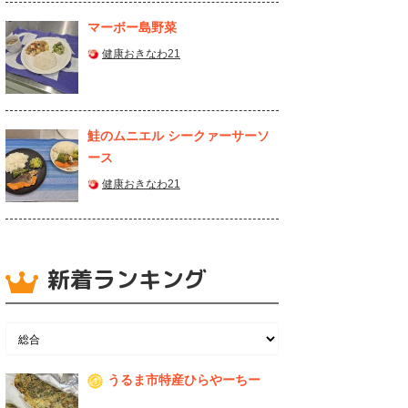
マーボー島野菜
健康おきなわ21
鮭のムニエル シークァーサーソ
ース
健康おきなわ21
新着ランキング
うるま市特産ひらやーちー
1