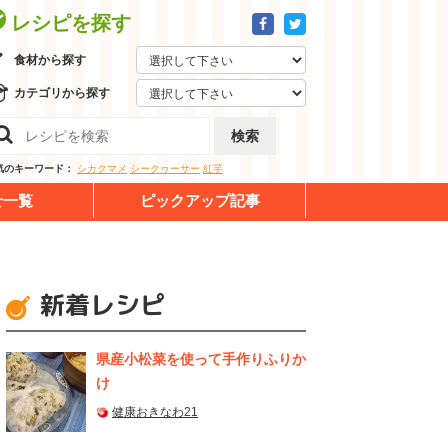
レシピを探す
食材から探す
カテゴリから探す
検索
気のキーワード：
シカクマメ
シークヮーサー
紅芋
せ一覧
ピックアップ記事
新着レシピ
県産⼩松菜を使って⼿作りふりか
け
健康おきなわ21