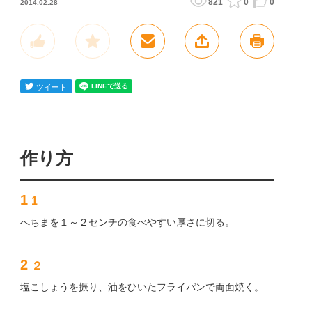
821
0
0
2014.02.28
作り方
1
1
へちまを１～２センチの食べやすい厚さに切る。
2
２
塩こしょうを振り、油をひいたフライパンで両面焼く。