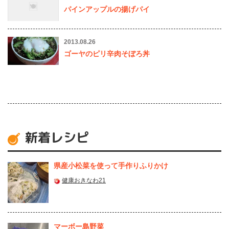
パインアップルの揚げパイ
2013.08.26
ゴーヤのピリ辛肉そぼろ丼
新着レシピ
県産⼩松菜を使って⼿作りふりかけ
健康おきなわ21
マーボー島野菜