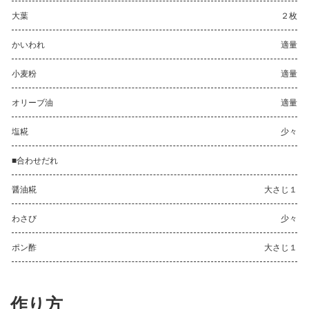
大葉
２枚
かいわれ
適量
小麦粉
適量
オリーブ油
適量
塩糀
少々
■合わせだれ
醤油糀
大さじ１
わさび
少々
ポン酢
大さじ１
作り方