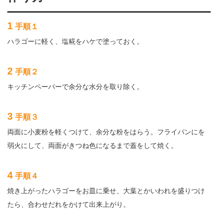
1
手順１
ハラゴーに軽く、塩糀をハケで塗っておく。
2
手順２
キッチンペーパーで余分な水分を取り除く。
3
手順３
両面に小麦粉を軽くつけて、余分な粉をはらう。フライパンにを
弱火にして、両面がきつね色になるまで蓋をして焼く。
4
手順４
焼き上がったハラゴーをお皿に乗せ、大葉とかいわれを盛りつけ
たら、合わせだれをかけて出来上がり。