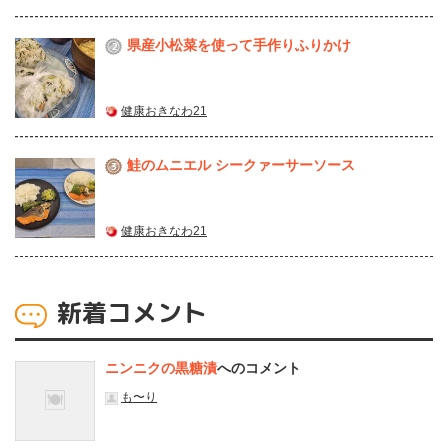
県産⼩松菜を使って⼿作りふりかけ
2
健康おきなわ21
鮭のムニエル シークァーサーソース
3
健康おきなわ21
新着コメント
ニンニクの黒糖漬
へのコメント
も〜り