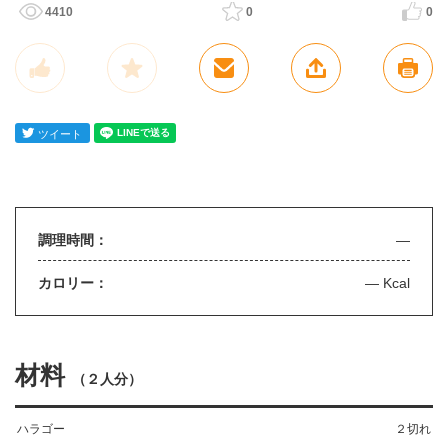
4410
0
0
調理時間：
—
カロリー：
— Kcal
材料
（
２人分
）
ハラゴー
２切れ