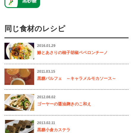
黒砂糖
同じ食材のレシピ
2016.01.29
鯵とあさりの柚子胡椒ペペロンチーノ
2011.03.15
黒糖パルフェ ～キャラメルモカソース～
2012.08.02
ゴーヤーの醤油麹きのこ和え
2013.02.11
黒糖小倉カステラ