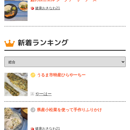
健康おきなわ21
新着ランキング
うるま市特産ひらやーちー
1
やーはー
県産⼩松菜を使って⼿作りふりかけ
2
健康おきなわ21