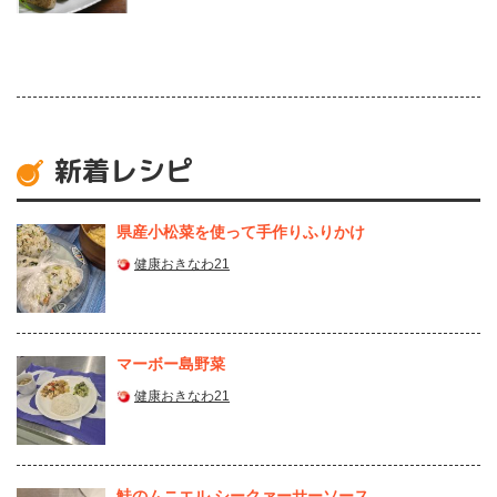
新着レシピ
県産⼩松菜を使って⼿作りふりかけ
健康おきなわ21
マーボー島野菜
健康おきなわ21
鮭のムニエル シークァーサーソース