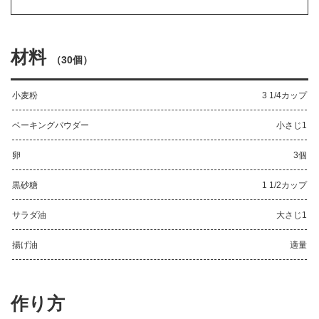
材料
（
30個
）
小麦粉
3 1/4カップ
ベーキングパウダー
小さじ1
卵
3個
黒砂糖
1 1/2カップ
サラダ油
大さじ1
揚げ油
適量
作り方