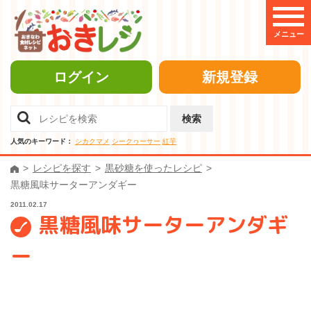
メニュー
ログイン
新規登録
検索
人気のキーワード：
シカクマメ
シークヮーサー
紅芋
レシピを探す
黒砂糖を使ったレシピ
黒糖風味サーターアンダギー
2011.02.17
黒糖風味サーターアンダギ
ー