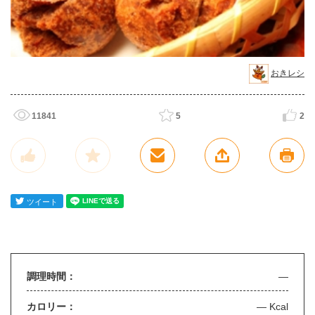
おきレシ
11841
5
2
調理時間：
—
カロリー：
— Kcal