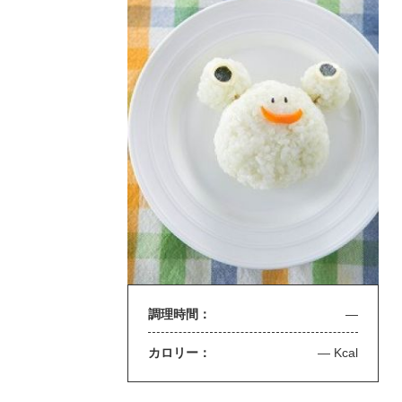
調理時間：
—
カロリー：
— Kcal