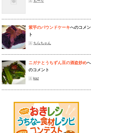
も〜り
紫芋のパウンドケーキ
へのコメン
ト
ちらちゃん
ニガナとうちずん豆の酒盗炒め
へ
のコメント
kaz