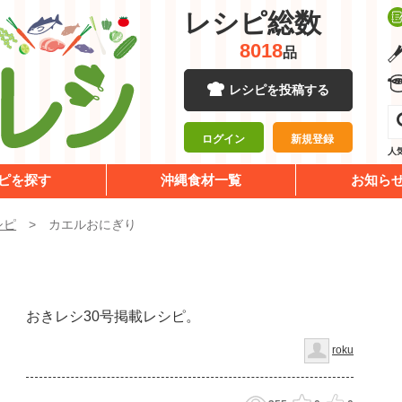
レシピ総数
8018
品
レシピを投稿する
ログイン
新規登録
人
ピを探す
沖縄食材一覧
お知ら
シピ
カエルおにぎり
おきレシ30号掲載レシピ。
roku