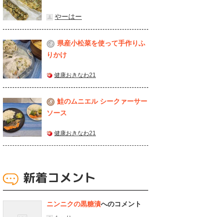
やーはー
県産⼩松菜を使って⼿作りふ
2
りかけ
健康おきなわ21
鮭のムニエル シークァーサー
3
ソース
健康おきなわ21
新着コメント
ニンニクの黒糖漬
へのコメント