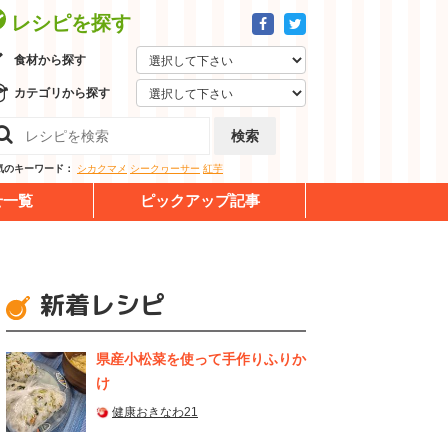
レシピを探す
食材から探す
カテゴリから探す
検索
気のキーワード：
シカクマメ
シークヮーサー
紅芋
せ一覧
ピックアップ記事
新着レシピ
県産⼩松菜を使って⼿作りふりか
け
健康おきなわ21