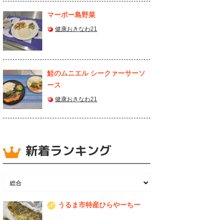
マーボー島野菜
健康おきなわ21
鮭のムニエル シークァーサーソ
ース
健康おきなわ21
新着ランキング
うるま市特産ひらやーちー
1