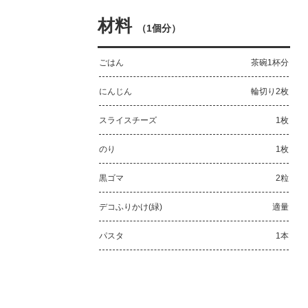
材料
（
1個分
）
ごはん
茶碗1杯分
にんじん
輪切り2枚
スライスチーズ
1枚
のり
1枚
黒ゴマ
2粒
デコふりかけ(緑)
適量
パスタ
1本