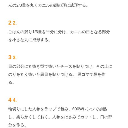
んの2/3量を丸くカエルの顔の形に成形する。
2
2.
ごはんの残り1/3量を半分に分け、カエルの目となる部分
を小さな丸に成形する。
3
3.
目の部分に丸抜き型で抜いたチーズを貼りつけ、その上に
のりを丸く抜いた黒目を貼りつける。 黒ゴマで鼻を作
る。
4
4.
輪切りにした人参をラップで包み、600Wレンジで加熱
し、柔らかくしておく。人参をはさみでカットし、口の部
分を作る。