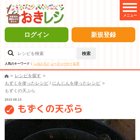
メニュー
ログイン
新規登録
検索
人気のキーワード：
シカクマメ
シークヮーサー
紅芋
レシピを探す
もずくを使ったレシピ
/
にんじんを使ったレシピ
もずくの天ぷら
2015.08.13
もずくの天ぷら