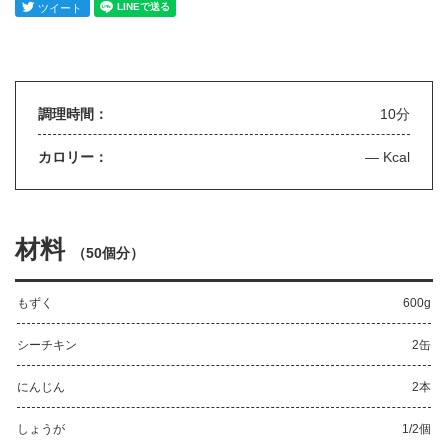
調理時間：
10分
カロリー：
— Kcal
材料
（
50個分
）
もずく
600g
シーチキン
2缶
にんじん
2本
しょうが
1/2個