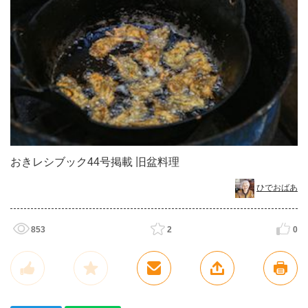
おきレシブック44号掲載 旧盆料理
ひでおばあ
853
2
0