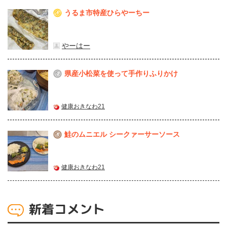
うるま市特産ひらやーちー
1
やーはー
県産⼩松菜を使って⼿作りふりかけ
2
健康おきなわ21
鮭のムニエル シークァーサーソース
3
健康おきなわ21
新着コメント