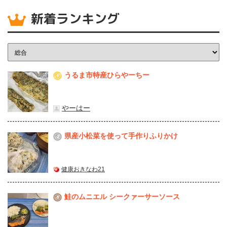
新着ランキング
うるま市特産ひらやーちー
1
やーはー
県産⼩松菜を使って⼿作りふりかけ
2
健康おきなわ21
鮭のムニエル シークァーサーソース
3