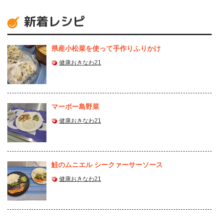
新着レシピ
県産⼩松菜を使って⼿作りふりかけ
健康おきなわ21
マーボー島野菜
健康おきなわ21
鮭のムニエル シークァーサーソース
健康おきなわ21