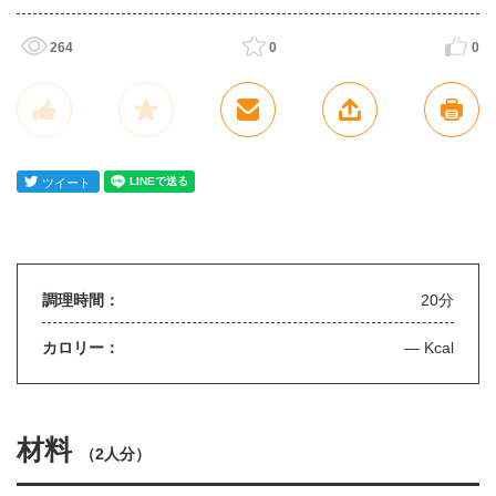
264
0
0
調理時間：
20分
カロリー：
— Kcal
材料
（
2人分
）