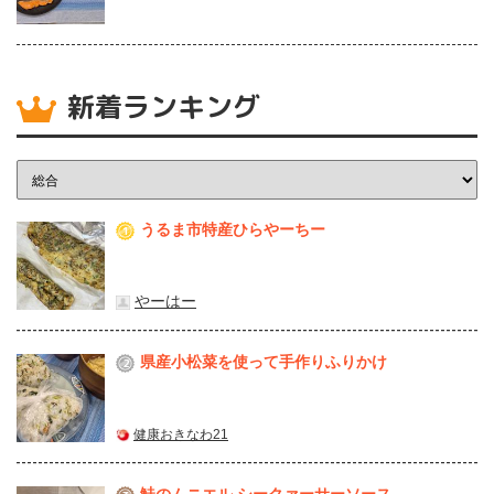
新着ランキング
うるま市特産ひらやーちー
1
やーはー
県産⼩松菜を使って⼿作りふりかけ
2
健康おきなわ21
鮭のムニエル シークァーサーソース