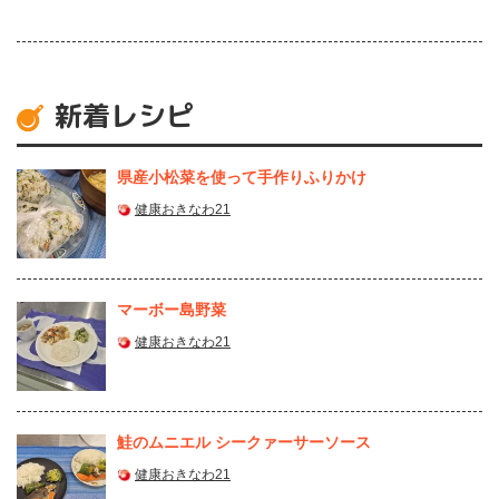
新着レシピ
県産⼩松菜を使って⼿作りふりかけ
健康おきなわ21
マーボー島野菜
健康おきなわ21
鮭のムニエル シークァーサーソース
健康おきなわ21