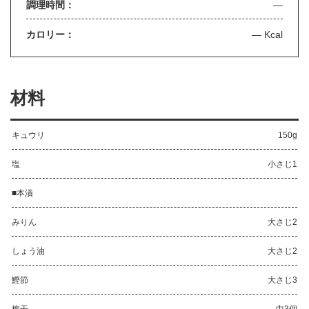
調理時間：
—
カロリー：
— Kcal
材料
キュウリ
150g
塩
小さじ1
■本漬
みりん
大さじ2
しょう油
大さじ2
鰹節
大さじ3
梅干
中3個