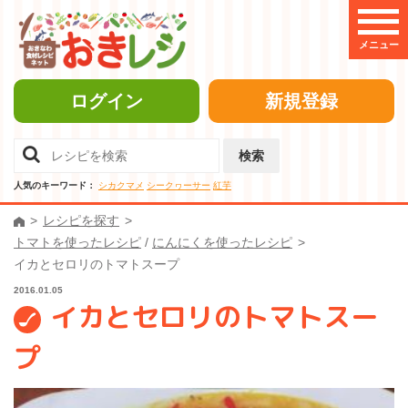
メニュー
ログイン
新規登録
検索
人気のキーワード：
シカクマメ
シークヮーサー
紅芋
レシピを探す
トマトを使ったレシピ
/
にんにくを使ったレシピ
イカとセロリのトマトスープ
2016.01.05
イカとセロリのトマトスー
プ