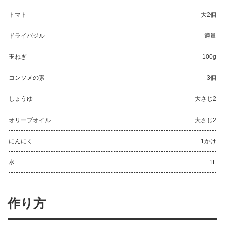
トマト
大2個
ドライバジル
適量
玉ねぎ
100g
コンソメの素
3個
しょうゆ
大さじ2
オリーブオイル
大さじ2
にんにく
1かけ
水
1L
作り方