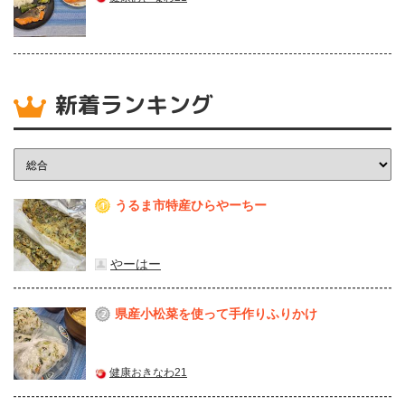
新着ランキング
うるま市特産ひらやーちー
1
やーはー
県産⼩松菜を使って⼿作りふりかけ
2
健康おきなわ21