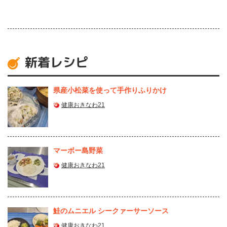
新着レシピ
県産⼩松菜を使って⼿作りふりかけ
健康おきなわ21
マーボー島野菜
健康おきなわ21
鮭のムニエル シークァーサーソース
健康おきなわ21