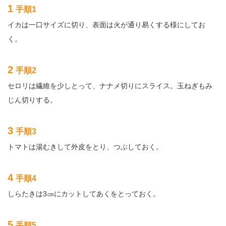
1
手順1
イカは一口サイズに切り、表面は火が通り易くする様にしてお
く。
2
手順2
セロリは繊維を少しとって、ナナメ切りにスライス。玉ねぎもみ
じん切りする。
3
手順3
トマトは湯むきして外皮をとり、つぶしておく。
4
手順4
しらたきは3㎝にカットしてあくをとっておく。
5
手順5