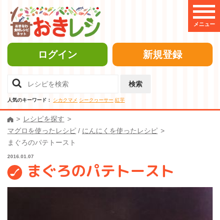
メニュー
ログイン
新規登録
検索
人気のキーワード：
シカクマメ
シークヮーサー
紅芋
レシピを探す
マグロを使ったレシピ
/
にんにくを使ったレシピ
まぐろのパテトースト
2016.01.07
まぐろのパテトースト