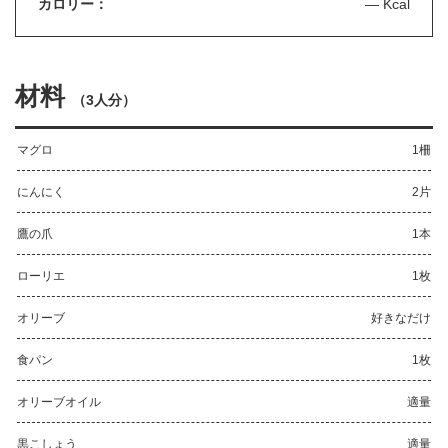
カロリー：
— Kcal
材料
（
3人分
）
マグロ
1柵
にんにく
2片
鷹の爪
1本
ローリエ
1枚
オリーブ
好きなだけ
食パン
1枚
オリーブオイル
適量
黒こしょう
適量