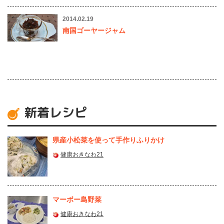
2014.02.19
南国ゴーヤージャム
新着レシピ
県産⼩松菜を使って⼿作りふりかけ
健康おきなわ21
マーボー島野菜
健康おきなわ21