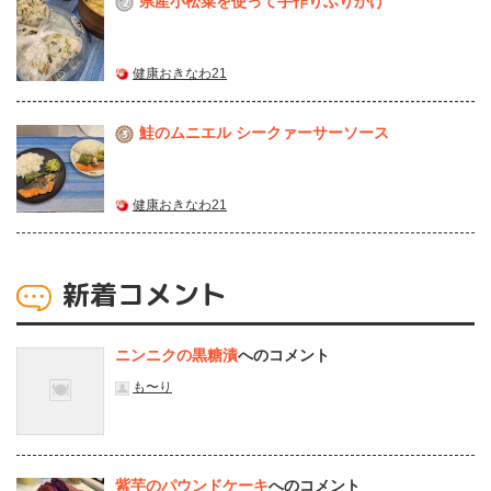
県産⼩松菜を使って⼿作りふりかけ
2
健康おきなわ21
鮭のムニエル シークァーサーソース
3
健康おきなわ21
新着コメント
ニンニクの黒糖漬
へのコメント
も〜り
紫芋のパウンドケーキ
へのコメント