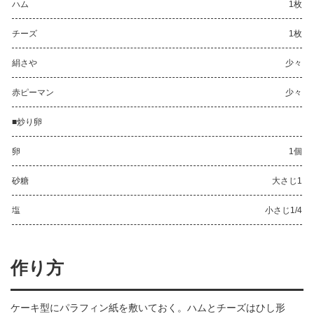
ハム
1枚
チーズ
1枚
絹さや
少々
赤ピーマン
少々
■炒り卵
卵
1個
砂糖
大さじ1
塩
小さじ1/4
作り方
ケーキ型にパラフィン紙を敷いておく。ハムとチーズはひし形