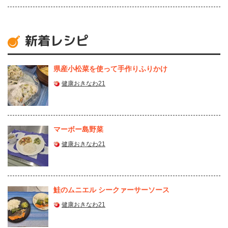
新着レシピ
県産⼩松菜を使って⼿作りふりかけ
健康おきなわ21
マーボー島野菜
健康おきなわ21
鮭のムニエル シークァーサーソース
健康おきなわ21