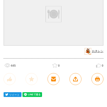
おきレシ
445
0
0