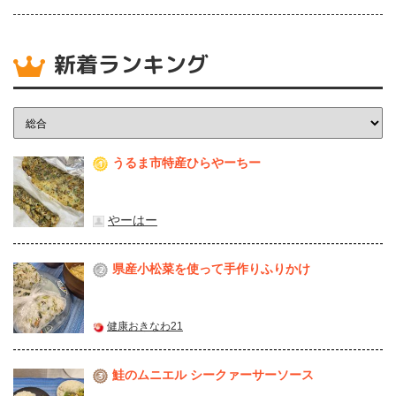
新着ランキング
うるま市特産ひらやーちー
1
やーはー
県産⼩松菜を使って⼿作りふりかけ
2
健康おきなわ21
鮭のムニエル シークァーサーソース
3