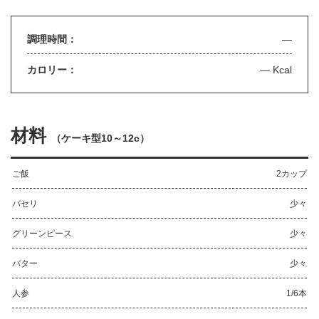
調理時間：
—
カロリー：
— Kcal
材料
（
ケーキ型10～12c
）
ご飯
2カップ
パセリ
少々
グリーンピース
少々
バター
少々
人参
1/6本