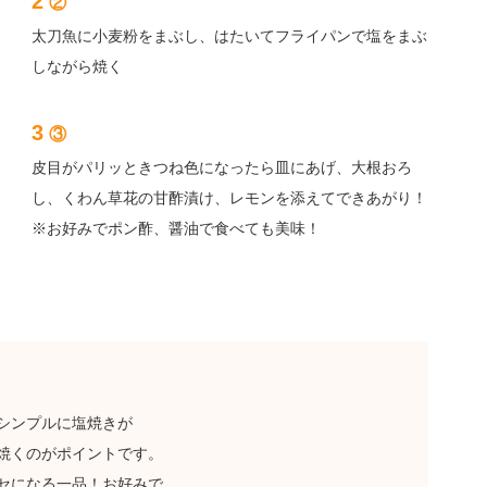
2
②
太刀魚に小麦粉をまぶし、はたいてフライパンで塩をまぶ
しながら焼く
3
③
皮目がパリッときつね色になったら皿にあげ、大根おろ
し、くわん草花の甘酢漬け、レモンを添えてできあがり！
※お好みでポン酢、醤油で食べても美味！
シンプルに塩焼きが
焼くのがポイントです。
セになる一品！お好みで