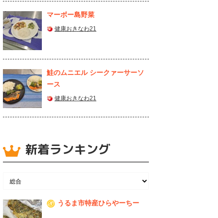
マーボー島野菜
健康おきなわ21
鮭のムニエル シークァーサーソ
ース
健康おきなわ21
新着ランキング
うるま市特産ひらやーちー
1