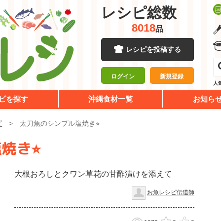
レシピ総数
8018
品
レシピを投稿する
ログイン
新規登録
人
ピを探す
沖縄食材一覧
お知ら
ピ
太刀魚のシンプル塩焼き⭐︎
焼き⭐︎
大根おろしとクワン草花の甘酢漬けを添えて
お魚レシピ伝道師