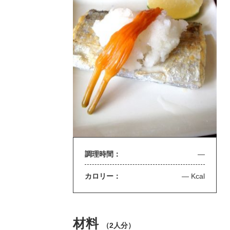
調理時間：
—
カロリー：
— Kcal
材料
（
2人分
）