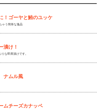
に！ゴーヤと鮪のユッケ
きちゃう簡単な逸品
ー漬け！
ぷりな即席漬けです。
 ナムル風
ームチーズカナッペ