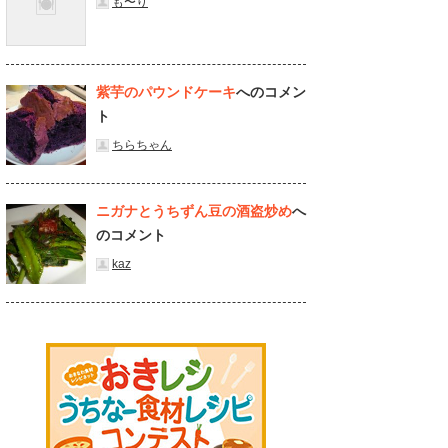
も〜り
紫芋のパウンドケーキ
へのコメン
ト
ちらちゃん
ニガナとうちずん豆の酒盗炒め
へ
のコメント
kaz