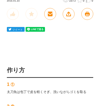
1073
0
0
2016.01.24
作り方
1
①
太刀魚は包丁で皮を軽くそぎ、洗いながらゴミを取る