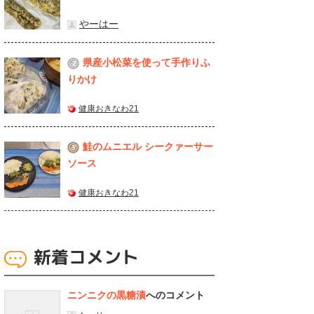
やーはー
県産⼩松菜を使って⼿作りふ
2
りかけ
健康おきなわ21
鮭のムニエル シークァーサー
3
ソース
健康おきなわ21
新着コメント
ニンニクの黒糖漬
へのコメント