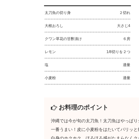
太刀魚の切り身
２切れ
大根おろし
大さじ4
クワン草花の甘酢漬け
６房
レモン
1/8切りを２つ
塩
適量
小麦粉
適量
お料理のポイント
沖縄では今が旬の太刀魚！太刀魚はやっぱり
一番うまい！皮に小麦粉をはたいてパリッと
白身のホクホク、ほろほろ感がたまらなくク