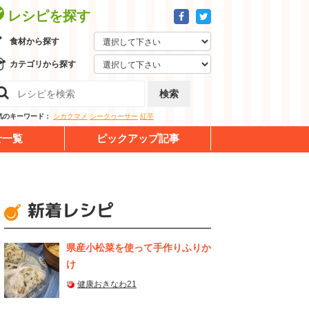
レシピを探す
食材から探す
カテゴリから探す
検索
気のキーワード：
シカクマメ
シークヮーサー
紅芋
せ一覧
ピックアップ記事
新着レシピ
県産⼩松菜を使って⼿作りふりか
け
健康おきなわ21