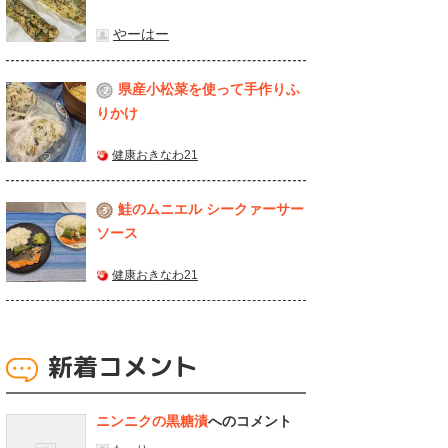
やーはー
県産⼩松菜を使って⼿作りふ
2
りかけ
健康おきなわ21
鮭のムニエル シークァーサー
3
ソース
健康おきなわ21
新着コメント
ニンニクの黒糖漬
へのコメント