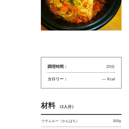
調理時間：
20分
カロリー：
— Kcal
材料
（
2人分
）
ウチムルー（かんぱち）
300g