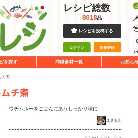
レシピ総数
8018
品
レシピを投稿する
ログイン
新規登録
人
ピを探す
沖縄食材一覧
お知ら
ムチ煮
キムチ煮
ウチムルーをごはんにあうしっかり味に
まさもえ