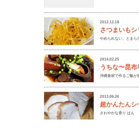
2012.12.18
さつまいもシ
やめられない、とまら
2014.02.25
うちな〜昆布
沖縄食材で作るご飯が
2013.06.26
超かんたんシ
さわやかな香り ぱん