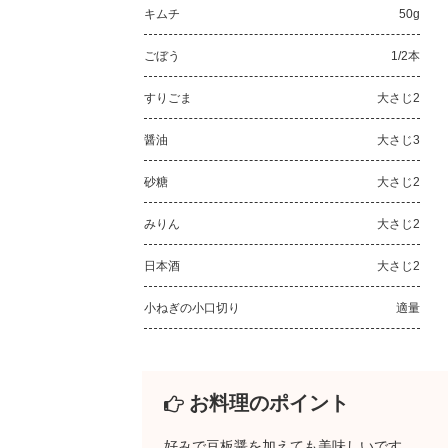
キムチ
50g
ごぼう
1/2本
すりごま
大さじ2
醤油
大さじ3
砂糖
大さじ2
みりん
大さじ2
日本酒
大さじ2
小ねぎの小口切り
適量
お料理のポイント
好みで豆板醤を加えても美味しいです。