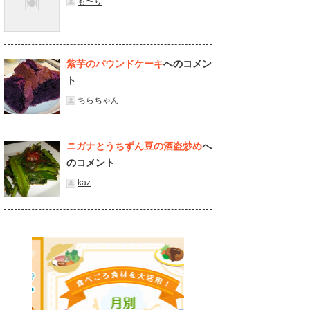
も〜り
紫芋のパウンドケーキ
へのコメン
ト
ちらちゃん
ニガナとうちずん豆の酒盗炒め
へ
のコメント
kaz