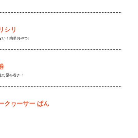
リシリ
ない！簡単おやつ♪
巻
進む昆布巻き！
ークヮーサー ぱん