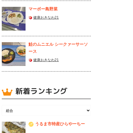
マーボー島野菜
健康おきなわ21
鮭のムニエル シークァーサーソ
ース
健康おきなわ21
新着ランキング
うるま市特産ひらやーちー
1