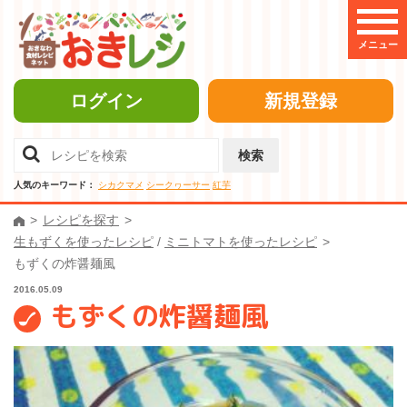
メニュー
ログイン
新規登録
検索
人気のキーワード：
シカクマメ
シークヮーサー
紅芋
レシピを探す
生もずくを使ったレシピ
/
ミニトマトを使ったレシピ
もずくの炸醤麺風
2016.05.09
もずくの炸醤麺風