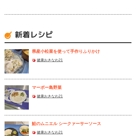
新着レシピ
県産⼩松菜を使って⼿作りふりかけ
健康おきなわ21
マーボー島野菜
健康おきなわ21
鮭のムニエル シークァーサーソース
健康おきなわ21