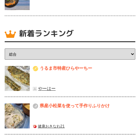
新着ランキング
うるま市特産ひらやーちー
1
やーはー
県産⼩松菜を使って⼿作りふりかけ
2
健康おきなわ21