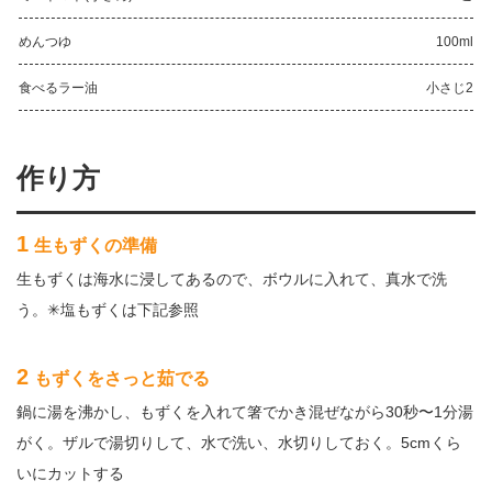
めんつゆ
100ml
食べるラー油
小さじ2
作り方
1
生もずくの準備
生もずくは海水に浸してあるので、ボウルに入れて、真水で洗
う。✳︎塩もずくは下記参照
2
もずくをさっと茹でる
鍋に湯を沸かし、もずくを入れて箸でかき混ぜながら30秒〜1分湯
がく。ザルで湯切りして、水で洗い、水切りしておく。5cmくら
いにカットする