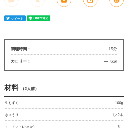
調理時間：
15分
カロリー：
— Kcal
材料
（
2人前
）
生もずく
100g
きゅうり
1／2本
ミニトマト(小さめ)
6こ