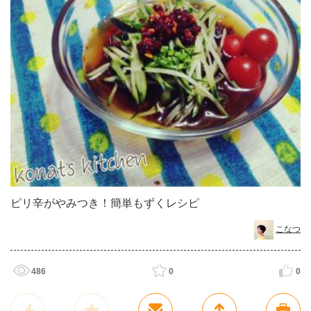
ピリ辛がやみつき！簡単もずくレシピ
こなつ
486
0
0