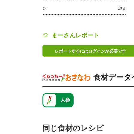
水
10ｇ
まーさんレポート
レポートするにはログインが必要です
食材データ
人参
同じ食材のレシピ