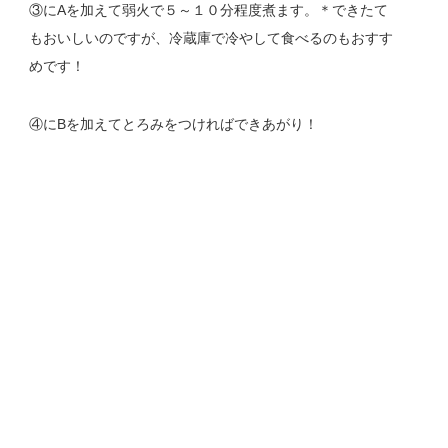
③にAを加えて弱火で５～１０分程度煮ます。＊できたて
もおいしいのですが、冷蔵庫で冷やして食べるのもおすす
めです！
④にBを加えてとろみをつければできあがり！