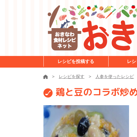
レシピを投稿する
レシ
レシピを探す
人参を使ったレシピ
鶏と豆のコラボ炒