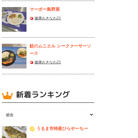
マーボー島野菜
健康おきなわ21
鮭のムニエル シークァーサーソ
ース
健康おきなわ21
新着ランキング
うるま市特産ひらやーちー
1