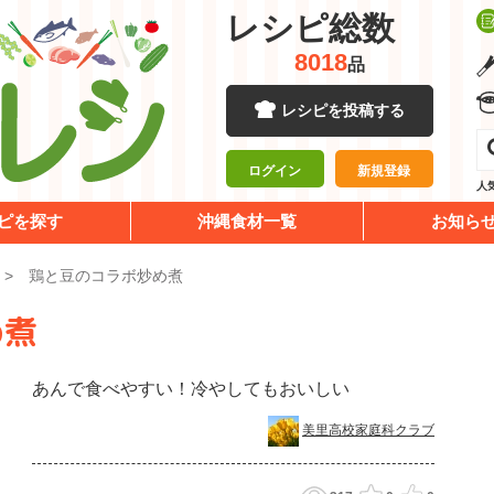
レシピ総数
8018
品
レシピを投稿する
ログイン
新規登録
人
ピを探す
沖縄食材一覧
お知ら
鶏と豆のコラボ炒め煮
め煮
あんで食べやすい！冷やしてもおいしい
美里高校家庭科クラブ