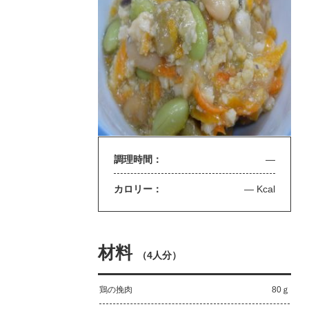
調理時間：
—
カロリー：
— Kcal
材料
（
4人分
）
鶏の挽肉
80ｇ