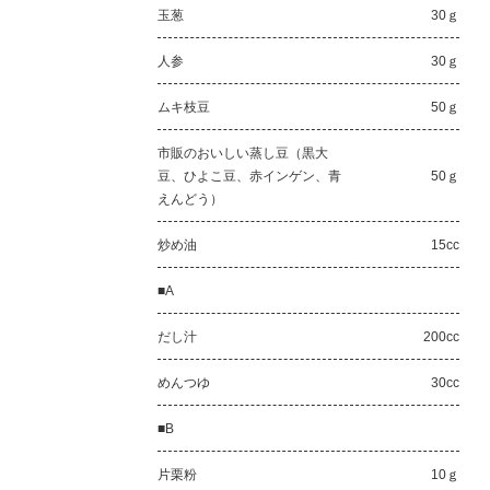
玉葱
30ｇ
人参
30ｇ
ムキ枝豆
50ｇ
市販のおいしい蒸し豆（黒大
豆、ひよこ豆、赤インゲン、青
50ｇ
えんどう）
炒め油
15cc
■A
だし汁
200cc
めんつゆ
30cc
■B
片栗粉
10ｇ