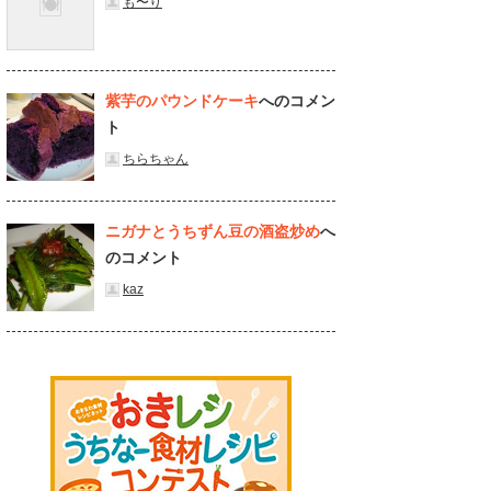
も〜り
紫芋のパウンドケーキ
へのコメン
ト
ちらちゃん
ニガナとうちずん豆の酒盗炒め
へ
のコメント
kaz