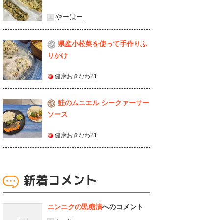
やーはー
県産⼩松菜を使って⼿作りふ
2
りかけ
健康おきなわ21
鮭のムニエル シークァーサー
3
ソース
健康おきなわ21
新着コメント
ニンニクの黒糖漬
へのコメント