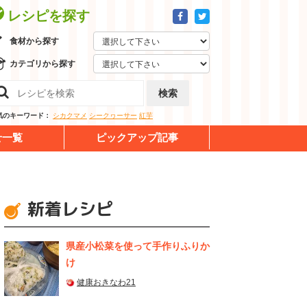
レシピを探す
食材から探す
カテゴリから探す
検索
気のキーワード：
シカクマメ
シークヮーサー
紅芋
せ一覧
ピックアップ記事
新着レシピ
県産⼩松菜を使って⼿作りふりか
け
健康おきなわ21