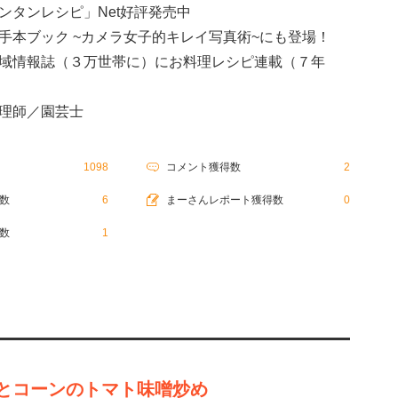
ンタンレシピ」Net好評発売中
手本ブック ~カメラ女子的キレイ写真術~にも登場！
域情報誌（３万世帯に）にお料理レシピ連載（７年
理師／園芸士
1098
コメント獲得数
2
数
6
まーさんレポート獲得数
0
数
1
とコーンのトマト味噌炒め