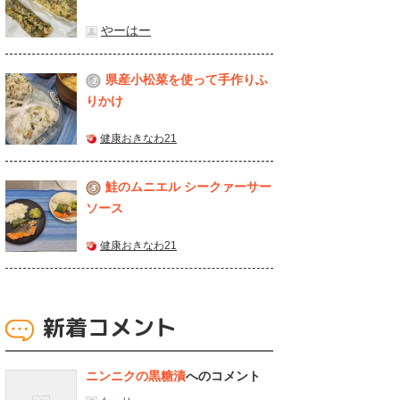
やーはー
県産⼩松菜を使って⼿作りふ
2
りかけ
健康おきなわ21
鮭のムニエル シークァーサー
3
ソース
健康おきなわ21
新着コメント
ニンニクの黒糖漬
へのコメント