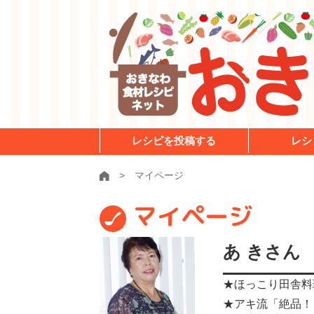
レシピを投稿する
レシ
マイページ
マイページ
あ きさん
★ほっこり田舎料
★アキ流「絶品！