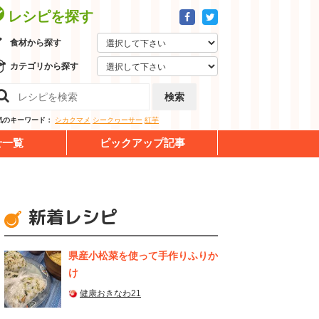
レシピを探す
食材から探す
カテゴリから探す
検索
気のキーワード：
シカクマメ
シークヮーサー
紅芋
せ一覧
ピックアップ記事
新着レシピ
県産⼩松菜を使って⼿作りふりか
け
健康おきなわ21