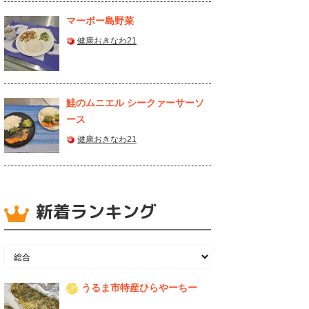
マーボー島野菜
健康おきなわ21
鮭のムニエル シークァーサーソ
ース
健康おきなわ21
新着ランキング
うるま市特産ひらやーちー
1