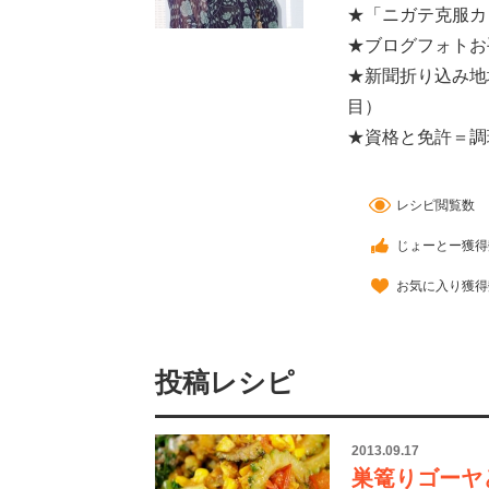
★「ニガテ克服カ
★ブログフォトお
★新聞折り込み地
目）
★資格と免許＝調
レシピ閲覧数
じょーとー獲得
お気に入り獲得
投稿レシピ
2013.09.17
巣篭りゴーヤ