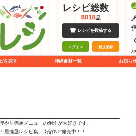
レシピ総数
8018
品
レシピを投稿する
ログイン
新規登録
人
ピを探す
沖縄食材一覧
お知ら
理や居酒屋メニューの創作が大好きです。
！居酒屋レシピ集」 好評Net発売中！！