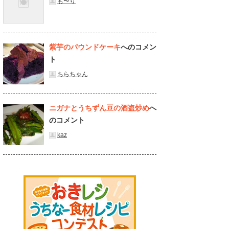
も〜り
紫芋のパウンドケーキ
へのコメン
ト
ちらちゃん
ニガナとうちずん豆の酒盗炒め
へ
のコメント
kaz