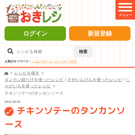
メニュー
ログイン
新規登録
検索
人気のキーワード：
シカクマメ
シークヮーサー
紅芋
レシピを探す
タンカン絞り汁を使ったレシピ
/
さやいんげんを使ったレシピ
/
じ
ゃがいもを使ったレシピ
チキンソテーのタンカンソース
2011.03.02
チキンソテーのタンカンソ
ース