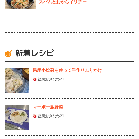
スパムとおからイリチー
新着レシピ
県産⼩松菜を使って⼿作りふりかけ
健康おきなわ21
マーボー島野菜
健康おきなわ21