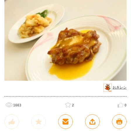
おきレシ
1663
2
0