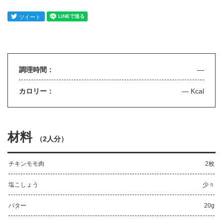
調理時間：
—
カロリー：
— Kcal
材料
（
2人分
）
チキンモモ肉
2枚
塩こしょう
少々
バター
20g