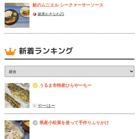
鮭のムニエル シークァーサーソース
健康おきなわ21
新着ランキング
うるま市特産ひらやーちー
1
やーはー
県産⼩松菜を使って⼿作りふりかけ
2