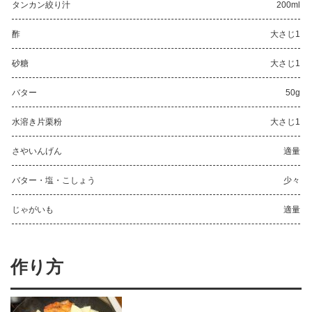
タンカン絞り汁
200ml
酢
大さじ1
砂糖
大さじ1
バター
50g
水溶き片栗粉
大さじ1
さやいんげん
適量
バター・塩・こしょう
少々
じゃがいも
適量
作り方