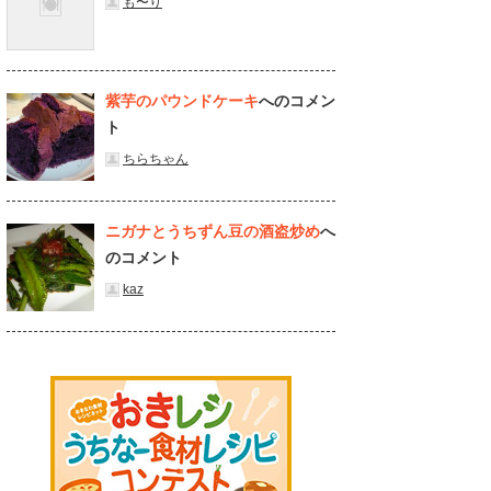
も〜り
紫芋のパウンドケーキ
へのコメン
ト
ちらちゃん
ニガナとうちずん豆の酒盗炒め
へ
のコメント
kaz