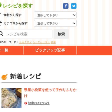
レシピを探す
食材から探す
カテゴリから探す
検索
気のキーワード：
シカクマメ
シークヮーサー
紅芋
せ一覧
ピックアップ記事
新着レシピ
県産⼩松菜を使って⼿作りふりか
け
健康おきなわ21