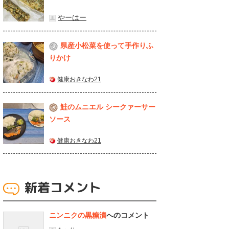
やーはー
県産⼩松菜を使って⼿作りふ
2
りかけ
健康おきなわ21
鮭のムニエル シークァーサー
3
ソース
健康おきなわ21
新着コメント
ニンニクの黒糖漬
へのコメント