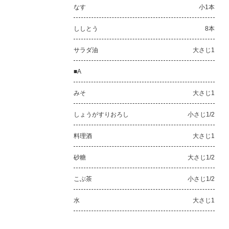
なす
小1本
ししとう
8本
サラダ油
大さじ1
■A
みそ
大さじ1
しょうがすりおろし
小さじ1/2
料理酒
大さじ1
砂糖
大さじ1/2
こぶ茶
小さじ1/2
水
大さじ1