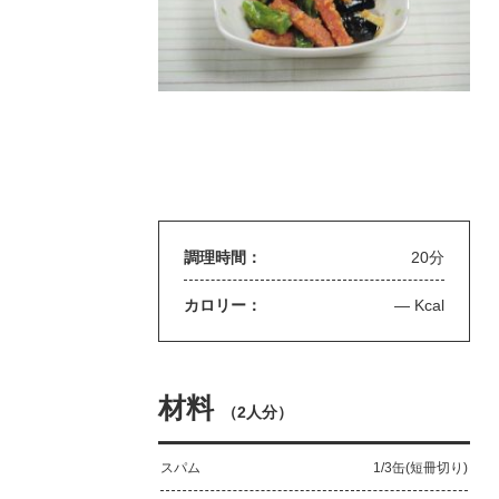
調理時間：
20分
カロリー：
— Kcal
材料
（
2人分
）
スパム
1/3缶(短冊切り)