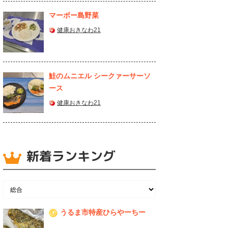
マーボー島野菜
健康おきなわ21
鮭のムニエル シークァーサーソ
ース
健康おきなわ21
新着ランキング
うるま市特産ひらやーちー
1