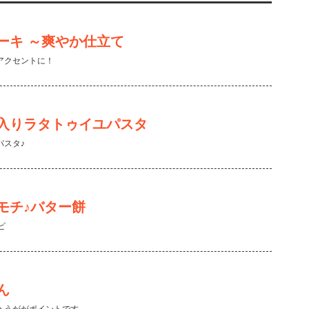
ーキ ～爽やか仕立て
アクセントに！
入りラタトゥイユパスタ
パスタ♪
モチ♪バター餅
ピ
ん