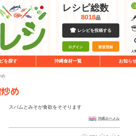
レシピ総数
8018
品
レシピを投稿する
ログイン
新規登録
人
ピを探す
沖縄食材一覧
お知ら
炒め
噌炒め
スパムとみそが食欲をそそります
沖縄ホーメル