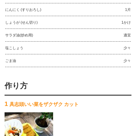
にんにく (すりおろし)
1片
しょうが (せん切り)
1かけ
サラダ油(炒め用)
適宜
塩こしょう
少々
ごま油
少々
作り方
1
具志頭いい菜をザクザク カット