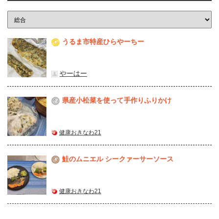
うるま市特産ひらやーちー
1
やーはー
県産⼩松菜を使って⼿作りふりかけ
2
健康おきなわ21
鮭のムニエル シークァーサーソース
3
健康おきなわ21