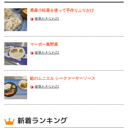
県産⼩松菜を使って⼿作りふりかけ
健康おきなわ21
マーボー島野菜
健康おきなわ21
鮭のムニエル シークァーサーソース
健康おきなわ21
新着ランキング