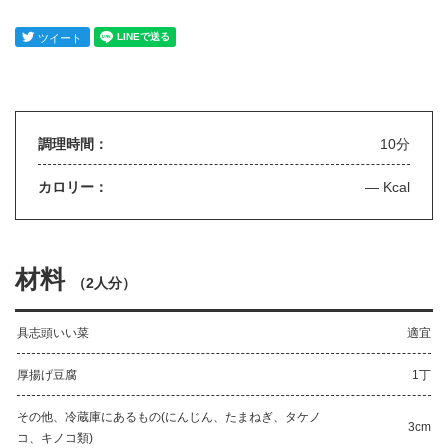
調理時間：
10分
カロリー：
— Kcal
材料
（
2人分
）
具志頭いい菜
適宜
厚揚げ豆腐
1丁
その他、冷蔵庫にあるもの(にんじん、たまねぎ、タケノ
3cm
コ、キノコ類)