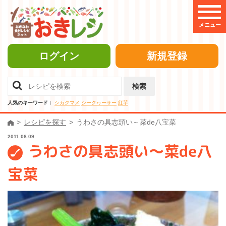
メニュー
ログイン
新規登録
検索
人気のキーワード：
シカクマメ
シークヮーサー
紅芋
レシピを探す
うわさの具志頭い～菜de八宝菜
2011.08.09
うわさの具志頭い～菜de八
宝菜