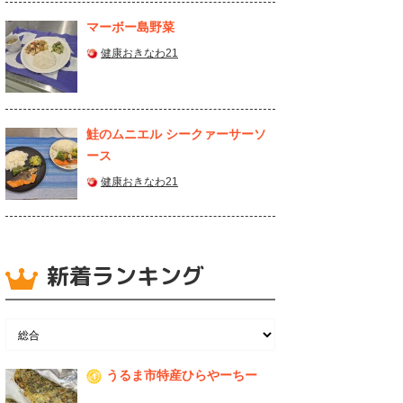
マーボー島野菜
健康おきなわ21
鮭のムニエル シークァーサーソ
ース
健康おきなわ21
新着ランキング
うるま市特産ひらやーちー
1