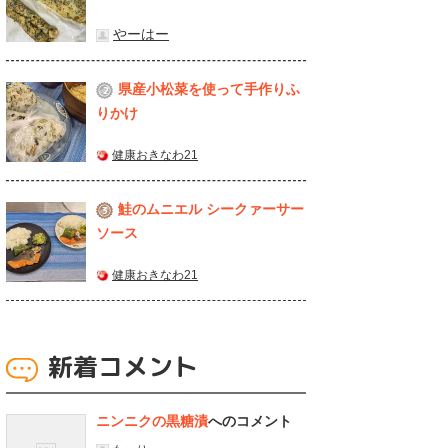
やーはー
県産⼩松菜を使って⼿作りふ
2
りかけ
健康おきなわ21
鮭のムニエル シークァーサー
3
ソース
健康おきなわ21
新着コメント
ニンニクの黒糖漬
へのコメント