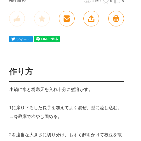
1159
0
5
2011.08.27
作り方
小鍋に水と粉寒天を入れ十分に煮溶かす。
1に摩り下ろした長芋を加えてよく混ぜ、型に流し込む。
→冷蔵庫で冷やし固める。
2を適当な大きさに切り分け、もずく酢をかけて枝豆を散