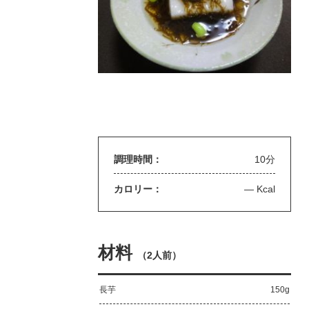
調理時間：
10分
カロリー：
— Kcal
材料
（
2人前
）
長芋
150g