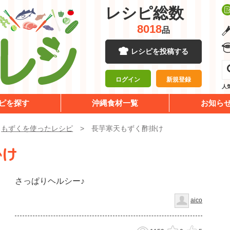
レシピ総数
8018
品
レシピを投稿する
ログイン
新規登録
人
ピを探す
沖縄食材一覧
お知ら
/
もずくを使ったレシピ
長芋寒天もずく酢掛け
掛け
さっぱりヘルシー♪
aico