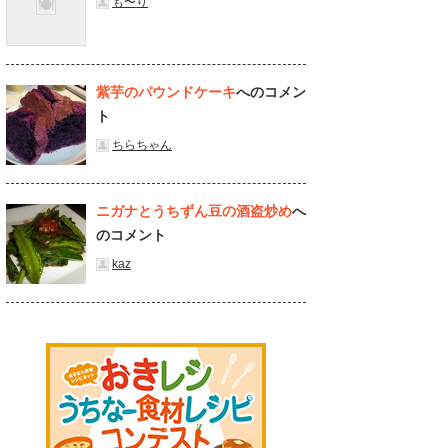
も〜り
紫芋のパウンドケーキ
へのコメン
ト
ちらちゃん
ニガナとうちずん豆の酒盗炒め
へ
のコメント
kaz