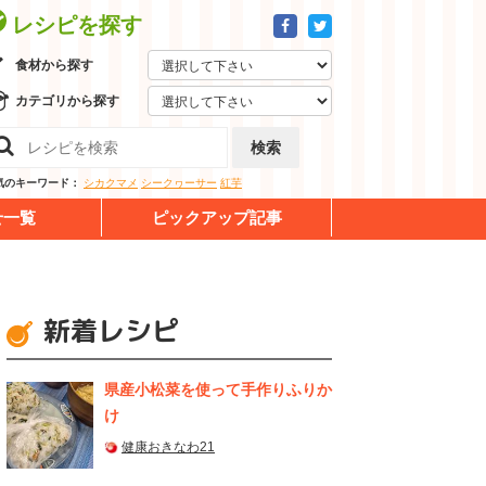
レシピを探す
食材から探す
カテゴリから探す
検索
気のキーワード：
シカクマメ
シークヮーサー
紅芋
せ一覧
ピックアップ記事
新着レシピ
県産⼩松菜を使って⼿作りふりか
け
健康おきなわ21