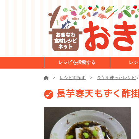
レシピを投稿する
レシ
レシピを探す
長芋を使ったレシピ
長芋寒天もずく酢