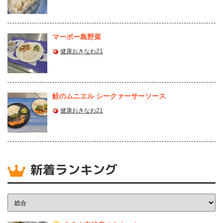
マーボー島野菜
健康おきなわ21
鮭のムニエル シークァーサーソース
健康おきなわ21
新着ランキング