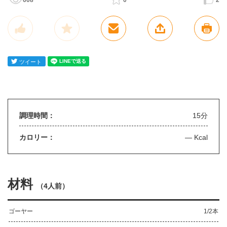
608
0
2
調理時間：
15分
カロリー：
— Kcal
材料
（
4人前
）
ゴーヤー
1/2本