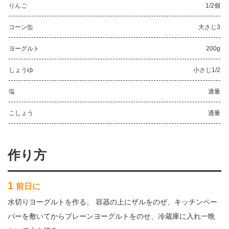
りんご
1/2個
コーン缶
大さじ3
ヨーグルト
200g
しょうゆ
小さじ1/2
塩
適量
こしょう
適量
作り方
1
前日に
水切りヨーグルトを作る。 容器の上にザルをのぜ、キッチンペー
パーを敷いてからプレーンヨーグルトをのせ、冷蔵庫に入れ一晩