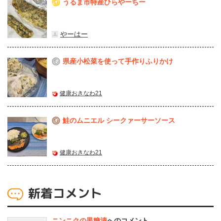
うるま市特産ひらやーちー
1
やーはー
県産⼩松菜を使って⼿作りふりかけ
2
健康おきなわ21
鮭のムニエル シークァーサーソース
3
健康おきなわ21
新着コメント
ニンニクの黒糖漬
へのコメント