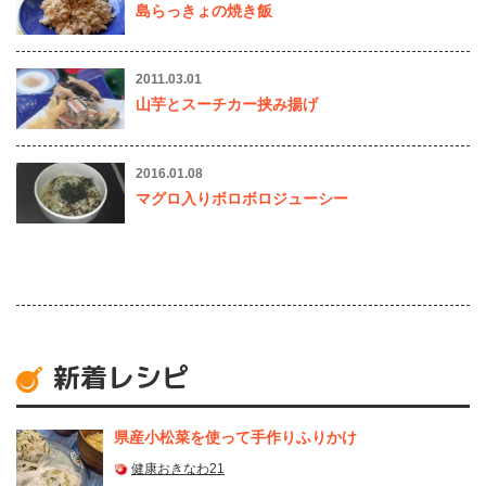
島らっきょの焼き飯
2011.03.01
山芋とスーチカー挟み揚げ
2016.01.08
マグロ入りボロボロジューシー
新着レシピ
県産⼩松菜を使って⼿作りふりかけ
健康おきなわ21