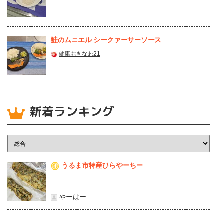
鮭のムニエル シークァーサーソース
健康おきなわ21
新着ランキング
うるま市特産ひらやーちー
1
やーはー