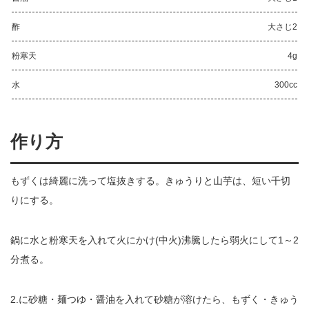
酢
大さじ2
粉寒天
4g
水
300cc
作り方
もずくは綺麗に洗って塩抜きする。きゅうりと山芋は、短い千切
りにする。
鍋に水と粉寒天を入れて火にかけ(中火)沸騰したら弱火にして1～2
分煮る。
2.に砂糖・麺つゆ・醤油を入れて砂糖が溶けたら、もずく・きゅう