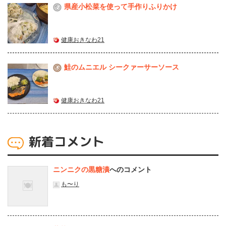
県産⼩松菜を使って⼿作りふりかけ
2
健康おきなわ21
鮭のムニエル シークァーサーソース
3
健康おきなわ21
新着コメント
ニンニクの黒糖漬
へのコメント
も〜り