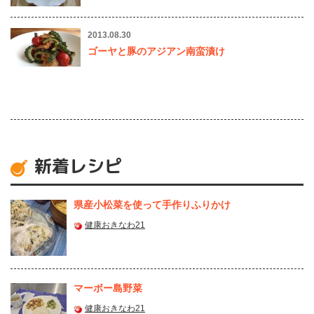
2013.08.30
ゴーヤと豚のアジアン南蛮漬け
新着レシピ
県産⼩松菜を使って⼿作りふりかけ
健康おきなわ21
マーボー島野菜
健康おきなわ21