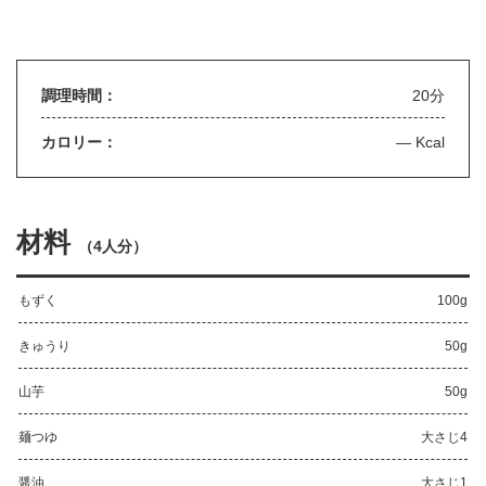
調理時間：
20分
カロリー：
— Kcal
材料
（
4人分
）
もずく
100g
きゅうり
50g
山芋
50g
麺つゆ
大さじ4
醤油
大さじ1