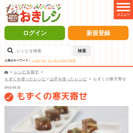
メニュー
ログイン
新規登録
検索
人気のキーワード：
シカクマメ
シークヮーサー
紅芋
レシピを探す
もずくを使ったレシピ
/
山芋を使ったレシピ
もずくの寒天寄せ
2012.03.22
もずくの寒天寄せ