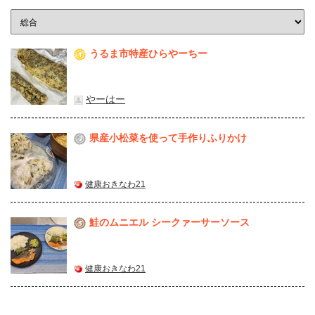
うるま市特産ひらやーちー
1
やーはー
県産⼩松菜を使って⼿作りふりかけ
2
健康おきなわ21
鮭のムニエル シークァーサーソース
3
健康おきなわ21