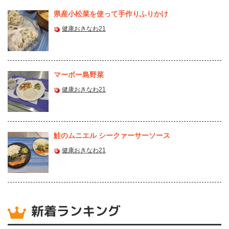
県産⼩松菜を使って⼿作りふりかけ
健康おきなわ21
マーボー島野菜
健康おきなわ21
鮭のムニエル シークァーサーソース
健康おきなわ21
新着ランキング