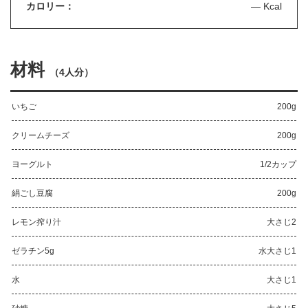
カロリー：
— Kcal
材料
（
4人分
）
いちご
200g
クリームチーズ
200g
ヨーグルト
1/2カップ
絹ごし豆腐
200g
レモン搾り汁
大さじ2
ゼラチン5g
水大さじ1
水
大さじ1