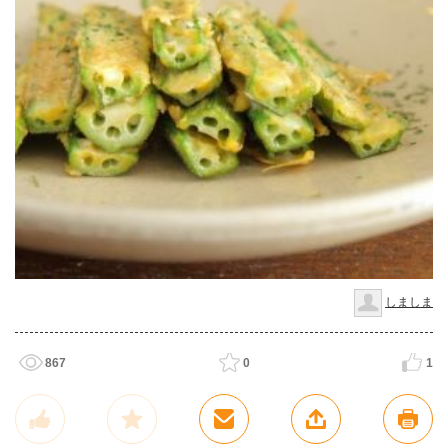
しましま
867
0
1