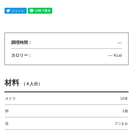
調理時間：
—
カロリー：
— Kcal
材料
（
４人分
）
オクラ
10本
卵
1個
塩
2つまみ