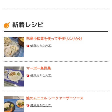
新着レシピ
県産⼩松菜を使って⼿作りふりかけ
健康おきなわ21
マーボー島野菜
健康おきなわ21
鮭のムニエル シークァーサーソース
健康おきなわ21