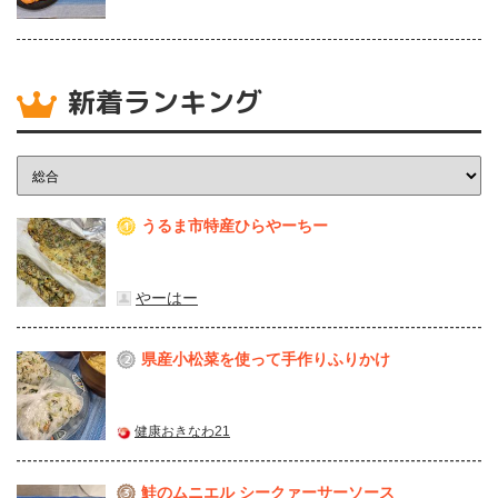
新着ランキング
うるま市特産ひらやーちー
1
やーはー
県産⼩松菜を使って⼿作りふりかけ
2
健康おきなわ21
鮭のムニエル シークァーサーソース
3