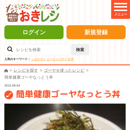
メニュー
ログイン
新規登録
検索
人気のキーワード：
シカクマメ
シークヮーサー
紅芋
レシピを探す
ゴーヤを使ったレシピ
簡単健康ゴーヤなっとう丼
2012.08.04
簡単健康ゴーヤなっとう丼