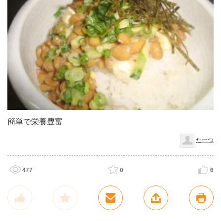
簡単で栄養豊富
たーつ
477
0
6