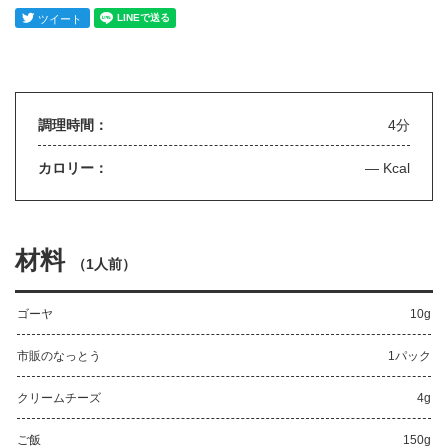
調理時間：
4分
カロリー：
— Kcal
材料
（
1人前
）
ゴーヤ
10g
市販のなっとう
1パック
クリームチーズ
4g
ご飯
150g