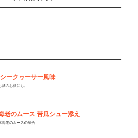
 シークヮーサー風味
お酒のお供にも。
海老のムース 苦瓜シュー添え
車海老のムースの融合