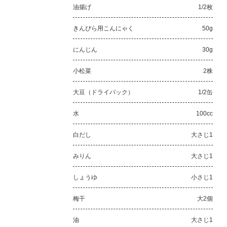
油揚げ
1/2枚
きんぴら用こんにゃく
50g
にんじん
30g
小松菜
2株
大豆（ドライパック）
1/2缶
水
100cc
白だし
大さじ1
みりん
大さじ1
しょうゆ
小さじ1
梅干
大2個
油
大さじ1