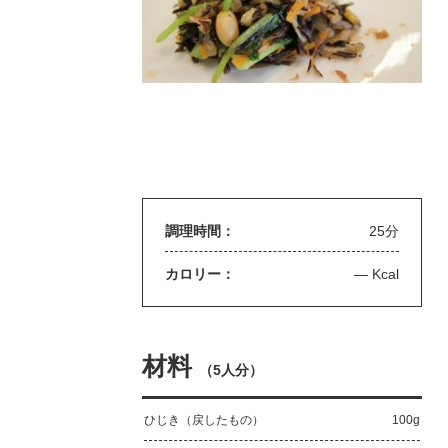
調理時間：
25分
カロリー：
— Kcal
材料
（
5人分
）
ひじき（戻したもの）
100g