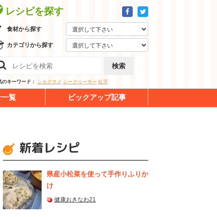
レシピを探す
食材から探す
カテゴリから探す
検索
気のキーワード：
シカクマメ
シークヮーサー
紅芋
せ一覧
ピックアップ記事
新着レシピ
県産⼩松菜を使って⼿作りふりか
け
健康おきなわ21