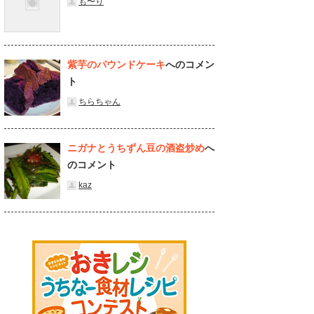
も〜り
紫芋のパウンドケーキ
へのコメン
ト
ちらちゃん
ニガナとうちずん豆の酒盗炒め
へ
のコメント
kaz