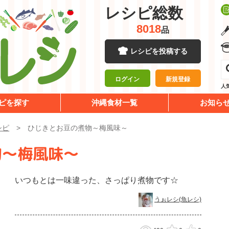
レシピ総数
8018
品
レシピを投稿する
ログイン
新規登録
人
ピを探す
沖縄食材一覧
お知ら
シピ
ひじきとお豆の煮物～梅風味～
物～梅風味～
いつもとは一味違った、さっぱり煮物です☆
うぉレシ(魚レシ)