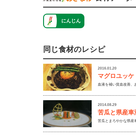
にんじん
同じ食材のレシピ
2016.01.20
マグロユッケ
血液を補い貧血改善、
2014.08.29
苦瓜と県産車
苦瓜とまろやかな県産