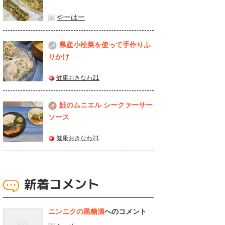
やーはー
県産⼩松菜を使って⼿作りふ
2
りかけ
健康おきなわ21
鮭のムニエル シークァーサー
3
ソース
健康おきなわ21
新着コメント
ニンニクの黒糖漬
へのコメント