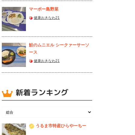
マーボー島野菜
健康おきなわ21
鮭のムニエル シークァーサーソ
ース
健康おきなわ21
新着ランキング
うるま市特産ひらやーちー
1