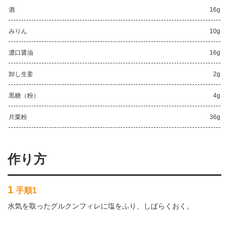
酒
16g
みりん
10g
濃口醤油
16g
卸し生姜
2g
黒糖（粉）
4g
片栗粉
36g
作り方
1
手順1
水気を取ったグルクンフィレに塩をふり、しばらくおく。