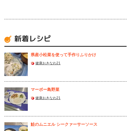
新着レシピ
県産⼩松菜を使って⼿作りふりかけ
健康おきなわ21
マーボー島野菜
健康おきなわ21
鮭のムニエル シークァーサーソース