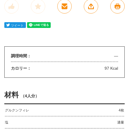
調理時間：
—
カロリー：
97 Kcal
材料
（
4人分
）
グルクンフィレ
4枚
塩
適量