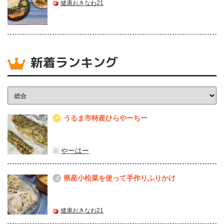
健康おきなわ21
新着ランキング
うるま市特産ひらやーちー
1
やーはー
県産⼩松菜を使って⼿作りふりかけ
2
健康おきなわ21