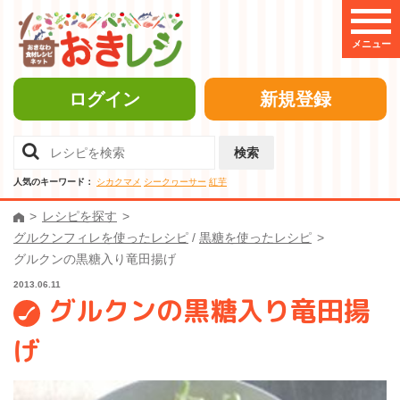
メニュー
ログイン
新規登録
検索
人気のキーワード：
シカクマメ
シークヮーサー
紅芋
レシピを探す
グルクンフィレを使ったレシピ
/
黒糖を使ったレシピ
グルクンの黒糖入り竜田揚げ
2013.06.11
グルクンの黒糖入り竜田揚
げ