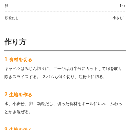
卵
1つ
顆粒だし
小さじ1
作り方
1
食材を切る
キャベツはみじん切りに、ゴーヤは縦半分にカットして綿を取り
除きスライスする。 スパムも薄く切り、短冊上に切る。
2
生地を作る
水、小麦粉、卵、顆粒だし、切った食材をボールにいれ、ふわっ
とかき混ぜる。
3
生地を焼く