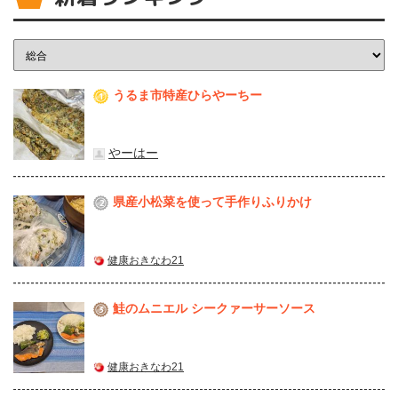
うるま市特産ひらやーちー
1
やーはー
県産⼩松菜を使って⼿作りふりかけ
2
健康おきなわ21
鮭のムニエル シークァーサーソース
3
健康おきなわ21