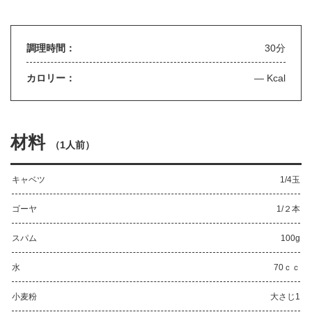
調理時間：
30分
カロリー：
— Kcal
材料
（
1人前
）
キャベツ
1/4玉
ゴーヤ
1/２本
スパム
100g
水
70ｃｃ
小麦粉
大さじ1