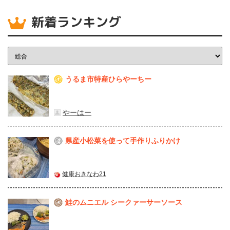
新着ランキング
うるま市特産ひらやーちー
1
やーはー
県産⼩松菜を使って⼿作りふりかけ
2
健康おきなわ21
鮭のムニエル シークァーサーソース
3