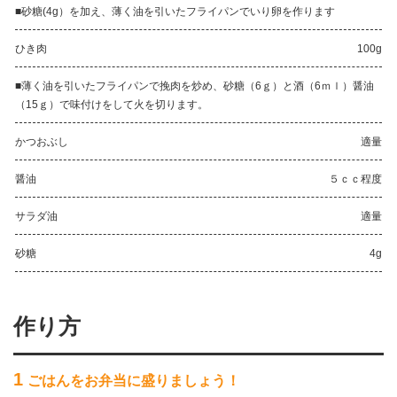
■砂糖(4g）を加え、薄く油を引いたフライパンでいり卵を作ります
ひき肉
100g
■薄く油を引いたフライパンで挽肉を炒め、砂糖（6ｇ）と酒（6ｍｌ）醤油
（15ｇ）で味付けをして火を切ります。
かつおぶし
適量
醤油
５ｃｃ程度
サラダ油
適量
砂糖
4g
作り方
1
ごはんをお弁当に盛りましょう！