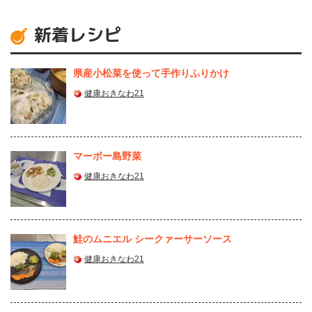
新着レシピ
県産⼩松菜を使って⼿作りふりかけ
健康おきなわ21
マーボー島野菜
健康おきなわ21
鮭のムニエル シークァーサーソース
健康おきなわ21