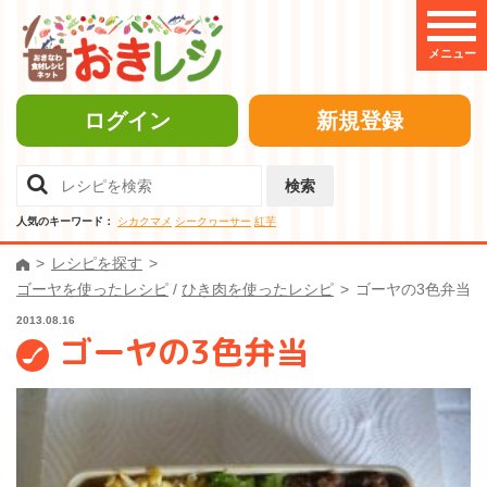
メニュー
ログイン
新規登録
検索
人気のキーワード：
シカクマメ
シークヮーサー
紅芋
レシピを探す
ゴーヤを使ったレシピ
/
ひき肉を使ったレシピ
ゴーヤの3色弁当
2013.08.16
ゴーヤの3色弁当