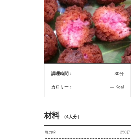
調理時間：
30分
カロリー：
— Kcal
材料
（
4人分
）
薄力粉
250㌘