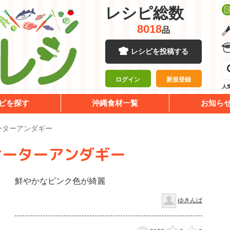
レシピ総数
8018
品
レシピを投稿する
ログイン
新規登録
人
ピを探す
沖縄食材一覧
お知ら
ーターアンダギー
サーターアンダギー
鮮やかなピンク色が綺麗
ゆきんば