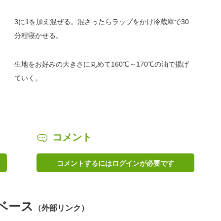
3に1を加え混ぜる。混ざったらラップをかけ冷蔵庫で30
分程寝かせる。
生地をお好みの大きさに丸めて160℃～170℃の油で揚げ
ていく。
コメント
コメントするにはログインが必要です
ベース
（外部リンク）