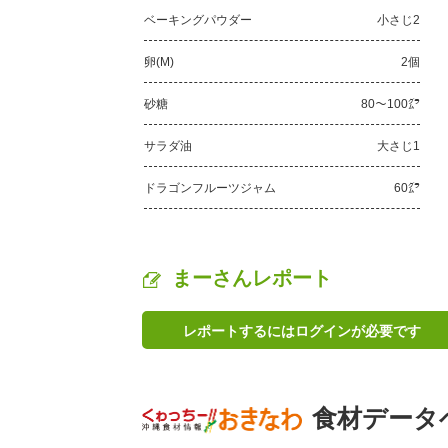
ベーキングパウダー
小さじ2
卵(M)
2個
砂糖
80～100㌘
サラダ油
大さじ1
ドラゴンフルーツジャム
60㌘
まーさんレポート
レポートするにはログインが必要です
食材データ