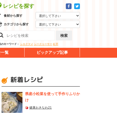
レシピを探す
食材から探す
カテゴリから探す
検索
気のキーワード：
シカクマメ
シークヮーサー
紅芋
せ一覧
ピックアップ記事
新着レシピ
県産⼩松菜を使って⼿作りふりか
け
健康おきなわ21