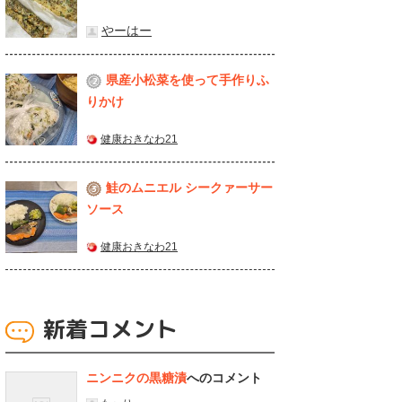
やーはー
県産⼩松菜を使って⼿作りふ
2
りかけ
健康おきなわ21
鮭のムニエル シークァーサー
3
ソース
健康おきなわ21
新着コメント
ニンニクの黒糖漬
へのコメント