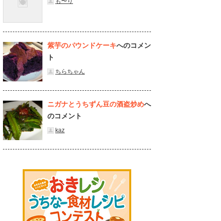
も〜り
紫芋のパウンドケーキ
へのコメン
ト
ちらちゃん
ニガナとうちずん豆の酒盗炒め
へ
のコメント
kaz