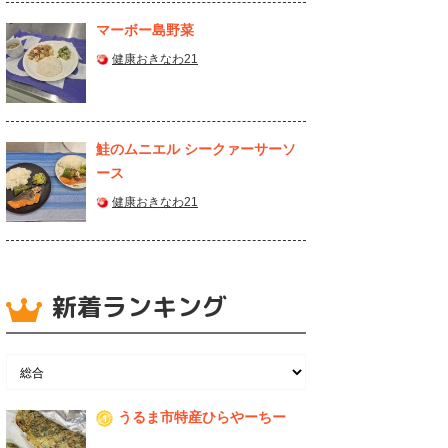
マーボー島野菜
健康おきなわ21
鮭のムニエル シークァーサーソ
ース
健康おきなわ21
新着ランキング
うるま市特産ひらやーちー
1