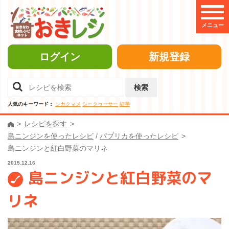
メニュー
ログイン
新規登録
検索
人気のキーワード：
シカクマメ
シークヮーサー
紅芋
レシピを探す
島ニンジンを使ったレシピ
/
パプリカを使ったレシピ
島ニンジンと紅白野菜のマリネ
2015.12.16
島ニンジンと紅白野菜のマ
リネ