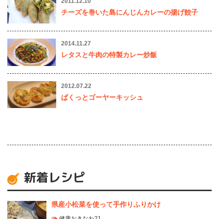
2011.12.10
チーズを巻いた島にんじんカレーの揚げ餃子
2014.11.27
レタスと牛肉の特製カレー炒飯
2012.07.22
ぱくっとゴーヤーキッシュ
新着レシピ
県産⼩松菜を使って⼿作りふりかけ
健康おきなわ21