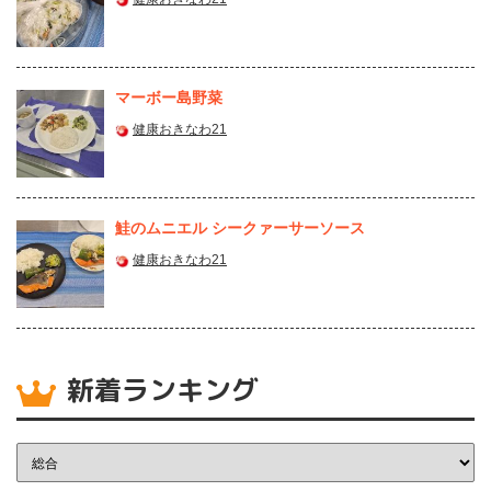
マーボー島野菜
健康おきなわ21
鮭のムニエル シークァーサーソース
健康おきなわ21
新着ランキング