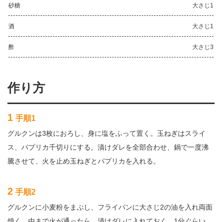
砂糖
大さじ1
酒
大さじ1
酢
大さじ3
作り方
1
手順1
グルクンは3枚におろし、身に塩をふって置く。玉ねぎはスライ
ス、パプリカ千切りにする。漬けダレを全部合わせ、鍋で一度沸
騰させて、火を止め玉ねぎとパプリカを入れる。
2
手順2
グルクンに小麦粉をまぶし、フライパンに大さじ2の油を入れ両面
焼く。中まで火が通ったら、漬けダレに入れておく。1分ぐらい。