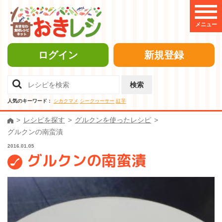
メニュー
ログイン
新規登録
検索
人気のキーワード：
シカクマメ
シークヮーサー
紅芋
レシピを探す
グルクンを使ったレシピ
グルクンの南蛮漬
2016.01.05
グルクンの南蛮漬