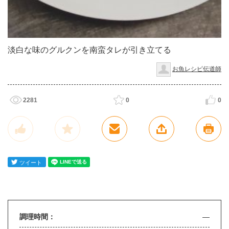
淡白な味のグルクンを南蛮タレが引き立てる
お魚レシピ伝道師
2281
0
0
調理時間：
—