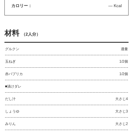
カロリー：
— Kcal
材料
（
2人分
）
グルクン
適量
玉ねぎ
1/2個
赤パプリカ
1/2個
■漬けダレ
だし汁
大さじ4
しょうゆ
大さじ3
みりん
大さじ2