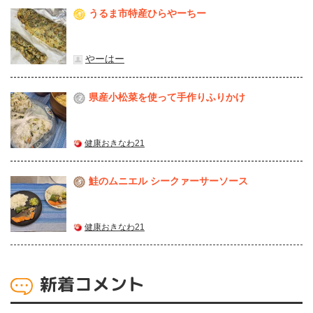
うるま市特産ひらやーちー
1
やーはー
県産⼩松菜を使って⼿作りふりかけ
2
健康おきなわ21
鮭のムニエル シークァーサーソース
3
健康おきなわ21
新着コメント